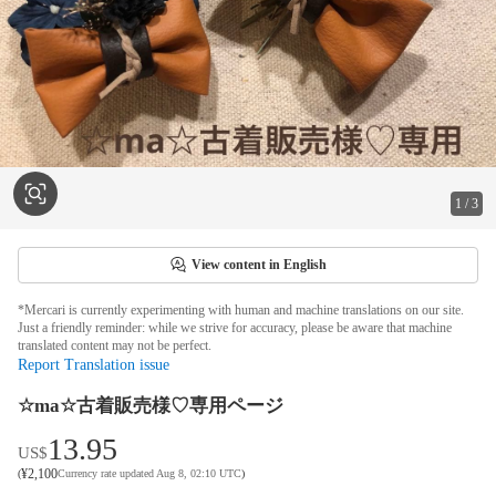
1
/
3
View content in English
*Mercari is currently experimenting with human and machine translations on our site.
Just a friendly reminder: while we strive for accuracy, please be aware that machine
translated content may not be perfect.
Report Translation issue
☆ma☆古着販売様♡専用ページ
13.95
US$
¥
2,100
(
Currency rate updated Aug 8, 02:10 UTC
)