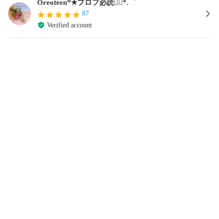
Oreoteen꙳★プロフ必読❁⃘*.゜
87
Verified account