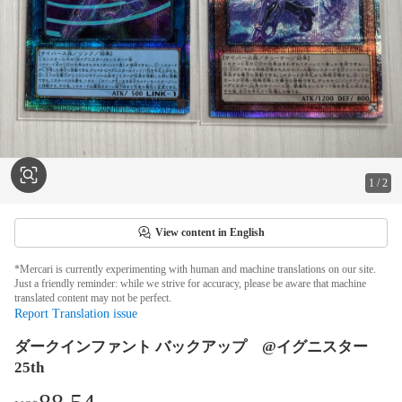
1
/
2
View content in English
*Mercari is currently experimenting with human and machine translations on our site.
Just a friendly reminder: while we strive for accuracy, please be aware that machine
translated content may not be perfect.
Report Translation issue
ダークインファント バックアップ @イグニスター
25th