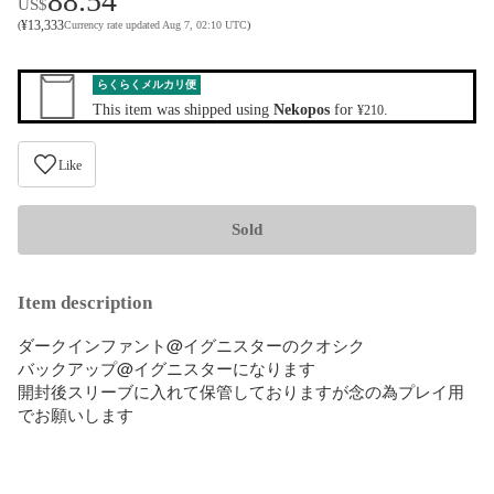
88.54
US$
¥
13,333
(
Currency rate updated Aug 7, 02:10 UTC
)
らくらくメルカリ便
This item was shipped using
Nekopos
for
.
¥210
Like
Sold
Item description
ダークインファント@イグニスターのクオシク

バックアップ@イグニスターになります

開封後スリーブに入れて保管しておりますが念の為プレイ用
でお願いします
