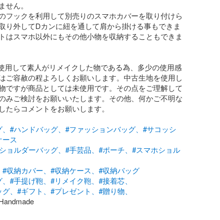
ません。

のフックを利用して別売りのスマホカバーを取り付けら
取り外してDカンに紐を通して肩から掛ける事もできま
トはスマホ以外にもその他小物を収納することもできま
使用して素人がリメイクした物である為、多少の使用感
はご容赦の程よろしくお願いします。中古生地を使用し
物ですが商品としては未使用です。その点をご理解して
のみご検討をお願いいたします。その他、何かご不明な
したらコメントをお願いします。

グ、
#ハンドバッグ、
#ファッションバッグ、
#サコッシ
ケース
#ショルダーバッグ、
#手芸品、
#ポーチ、
#スマホショル
、
#収納カバー、
#収納ケース、
#収納バッグ
グ、
#手提げ鞄、
#リメイク鞄、
#接着芯、
ッグ、
#ギフト、
#プレゼント、
#贈り物、
Handmade