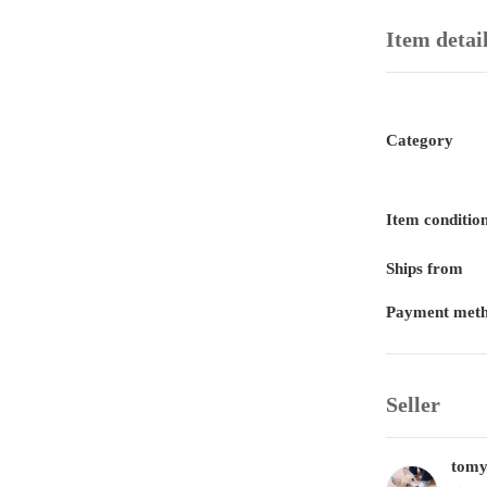
Item detai
Category
Item conditio
Ships from
Payment met
Seller
tomy