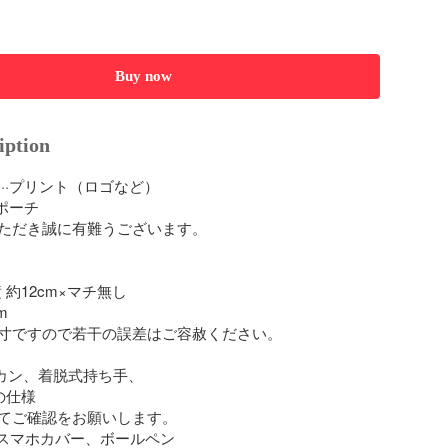
Buy now
iption
··プリント（ロゴなど）

ポーチ

ただき誠に有難うございます。

横 約12cm×マチ無し



寸ですので若干の誤差はご容赦ください。

カン、着脱式持ち手、

仕様

てご確認をお願いします。

スマホカバー、ボールペン
