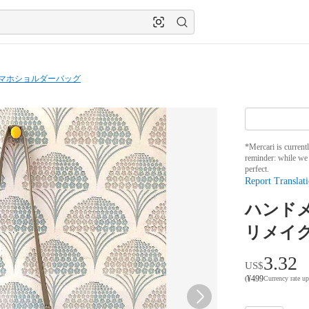
マホショルダーバッグ
*Mercari is current
reminder: while we 
perfect.
Report Translati
ハンド
リメイ
3.32
US$
¥
499
(
Currency rate u