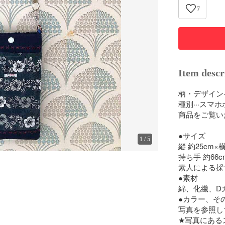
7
Item descr
柄・デザイン·
種別···スマホ
商品をご覧い
●サイズ

1
/
5
縦 約25cm×
持ち手 約66cm
素人による採
●素材

綿、化繊、D
●カラー、その
写真を参照し
★写真にある