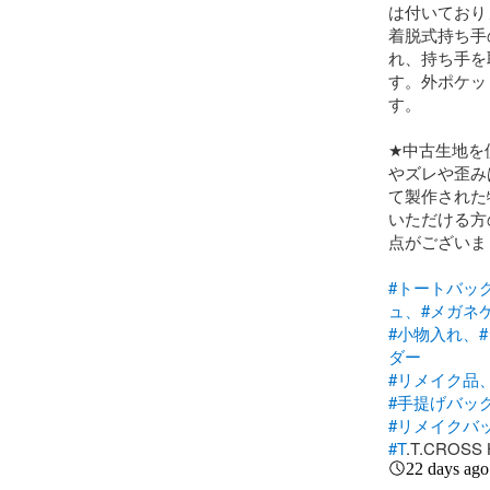
は付いており
着脱式持ち手
れ、持ち手を
す。外ポケッ
す。

★中古生地を
やズレや歪み
て製作された
いただける方
点がございま
#トートバッ
ュ、
#メガネ
#小物入れ、
ダー
#リメイク品
#手提げバッ
#リメイクバ
#T
.T.CROSS 
22 days ago