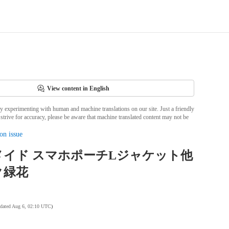
View content in English
ly experimenting with human and machine translations on our site. Just a friendly
strive for accuracy, please be aware that machine translated content may not be
on issue
メイド スマホポーチLジャケット他
ク緑花
pdated Aug 6, 02:10 UTC
)