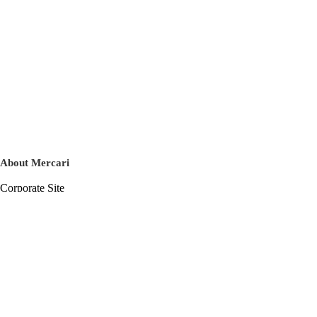
About Mercari
Corporate Site
Mercari Careers
Latest News
Official Blog
Press Kit
Mercari US
m department
Help
Help Center
Inquiry History List