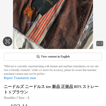
1
/
3
View content in English
*Mercari is currently experimenting with human and machine translations on our site.
Just a friendly reminder: while we strive for accuracy, please be aware that machine
translated content may not be perfect.
Report Translation issue
ニードルズ ニードルス tee 新品 正規品 BTS ストレー
ト S ブラウン
 / 
Needles
Size
 : 
S