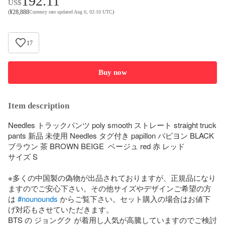
192.11
US$
¥
28,888
(
Currency rate updated Aug 6, 02:10 UTC
)
17
Buy now
Item description
Needles トラックパンツ poly smooth ストレート straight truck 
pants 新品 未使用 Needles タグ付き papillon パピヨン BLACK 
ブラウン 茶 BROWN BEIGE  ベージュ red 赤 レッド

サイズ S

※多くの中国製の偽物が出品されておりますが、正規品になり
ますのでご安心下さい。その他サイズやデザインご希望の方
は 
#nounounds
 からご覧下さい。セット購入の場合はお値下
げ対応もさせていただきます。

BTS の ジョングク が着用し人気が高騰していますのでご検討