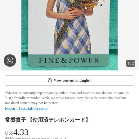
1
/
2
View content in English
*Mercari is currently experimenting with human and machine translations on our site.
Just a friendly reminder: while we strive for accuracy, please be aware that machine
translated content may not be perfect.
Report Translation issue
常盤貴子 【使用済テレホンカード】
4.33
US$
¥
650
(
Currency rate updated Aug 9, 02:10 UTC
)