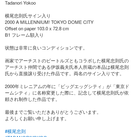
Tadanori Yokoo

横尾忠則氏サイン入り

2000 A MILLENNIUM! TOKYO DOME CITY

Offset on paper 103.0 x 72.8 cm

B1 フレーム額入り

状態は非常に良いコンディションです。

画家でアーチストのビートルズともコラボした横尾忠則氏の
アーチスト仲間である伊坂義夫氏本人所蔵の本品は横尾忠則
氏から直接譲り受けた作品です。両名のサイン入りです。

2000年ミレニアムの年に「ビッグエッグシティ」が「東京ド
ームシティ」に名称変更した際に、記念して横尾忠則氏が依
頼され制作した作品です。

最後までご覧いただきありがとうございます。

よろしくお願い申し上げます。

#横尾忠則