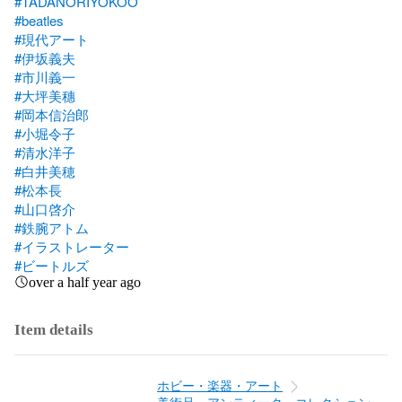
#TADANORIYOKOO
#beatles
#現代アート
#伊坂義夫
#市川義一
#大坪美穗
#岡本信治郎
#小堀令子
#清水洋子
#白井美穂
#松本長
#山口啓介
#鉄腕アトム
#イラストレーター
#ビートルズ
over a half year ago
Item details
ホビー・楽器・アート