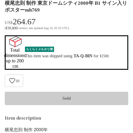
横尾忠則 制作 東京ドームシティ2000年 B1 サイン入り
ポスターmh769
264.67
US$
¥
39,800
(
Currency rate updated Aug 10, 02:10 UTC
)
Total 
らくらくメルカリ便
dimensions:

This item was shipped using
TA-Q-BIN
for
.
¥2500
up to 200 
cm
10
Sold
Item description
横尾忠則 制作 2000年 
