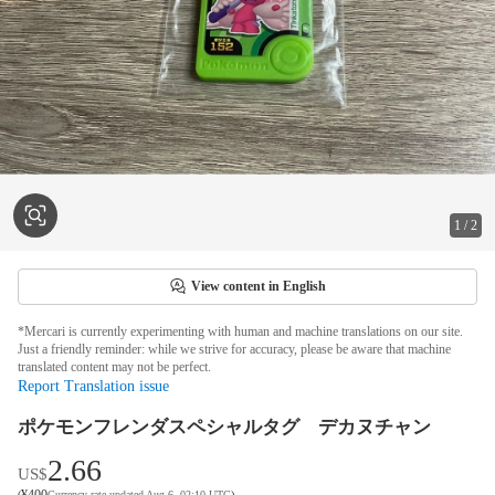
1
/
2
View content in English
*Mercari is currently experimenting with human and machine translations on our site.
Just a friendly reminder: while we strive for accuracy, please be aware that machine
translated content may not be perfect.
Report Translation issue
ポケモンフレンダスペシャルタグ デカヌチャン
2.66
US$
¥
400
(
Currency rate updated Aug 6, 02:10 UTC
)