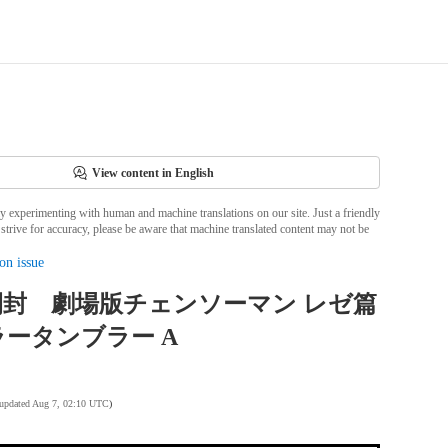
View content in English
ly experimenting with human and machine translations on our site. Just a friendly
strive for accuracy, please be aware that machine translated content may not be
on issue
開封 劇場版チェンソーマン レゼ篇
ータンブラー A
 updated Aug 7, 02:10 UTC
)