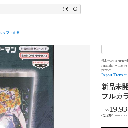
カップ・食器
*Mercari is current
reminder: while we 
perfect.
Report Translati
新品未
フルカラ
19.93
US$
¥
2,999
(
Currency rate