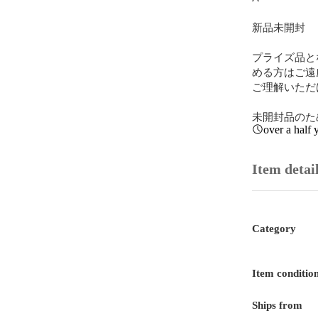
新品未開封

プライズ品と
める方はご遠
ご理解いただ
未開封品のた
over a half 
Item detai
Category
Item conditio
Ships from