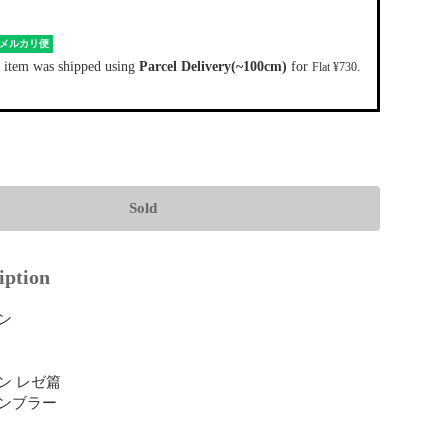
メルカリ便
 item was shipped using
Parcel Delivery(~100cm)
for
.
Flat ¥730
Sold
iption


 レゼ篇

ンブラー
