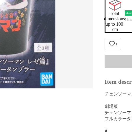
Total 
エコ
dimensions:

This
up to 100 
cm
1
Item descr
チェンソーマン
劇場版

チェンソーマン
フルカラータ
A
