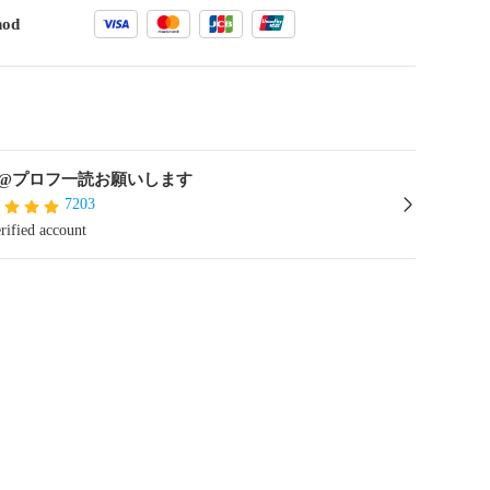
hod
@プロフ一読お願いします
7203
rified account