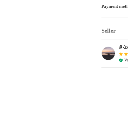
Payment met
Seller
きな
Ve