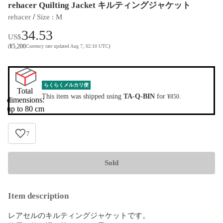
rehacer Quilting Jacket キルティングジャケット
 / 
rehacer
Size
 : 
M
34.53
US$
¥
5,200
(
Currency rate updated Aug 7, 02:10 UTC
)
らくらくメルカリ便
Total 
This item was shipped using
TA-Q-BIN
for
.
¥850
dimensions:

up to 80 cm
7
Sold
Item description
レアセルのキルティングジャケットです。
