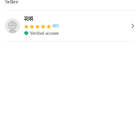
Seller
花唄
401
Verified account