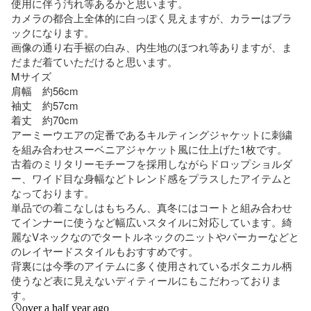
使用に伴う汚れ等あるかと思います。

カメラの都合上全体的に白っぽく見えますが、カラーはブラ
ックになります。

画像の通り右手裾の白み、内生地のほつれ等ありますが、ま
だまだ着ていただけると思います。

Mサイズ　

肩幅　約56cm

袖丈　約57cm

着丈　約70cm

アーミーウエアの定番であるキルティングジャケットに刺繍
を組み合わせスーベニアジャケット風に仕上げた1枚です。

古着のミリタリーモチーフを採用しながらドロップショルダ
ー、ワイド目な身幅などトレンド感をプラスしたアイテムと
なっております。

単品での着こなしはもちろん、真冬にはコートと組み合わせ
てインナーに使うなど幅広いスタイルに対応しています。綺
麗なVネックなのでタートルネックのニットやパーカーなどと
のレイヤードスタイルもおすすめです。

背裏には今季のアイテムに多く使用されているボタニカル柄
使うなど表に見えないディティールにもこだわっておりま
す。
over a half year ago