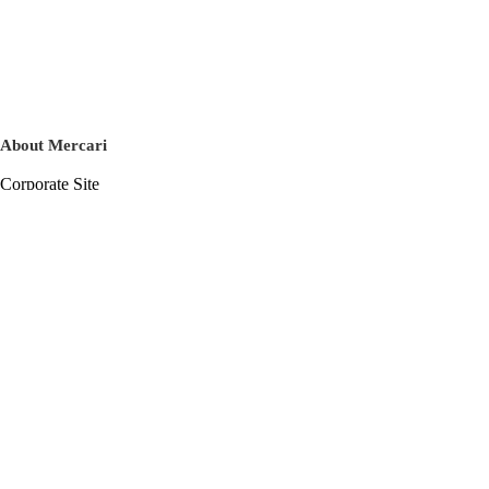
About Mercari
Corporate Site
Mercari Careers
Latest News
Official Blog
Press Kit
Mercari US
m department
Help
Help Center
Inquiry History List
Privacy Policy & Terms of Service
Terms of Service
Privacy Policy
Cookie Policy