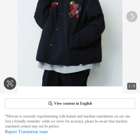
1
/
9
View content in English
*Mercari is currently experimenting with human and machine translations on our site.
Just a friendly reminder: while we strive for accuracy, please be aware that machine
translated content may not be perfect.
Report Translation issue