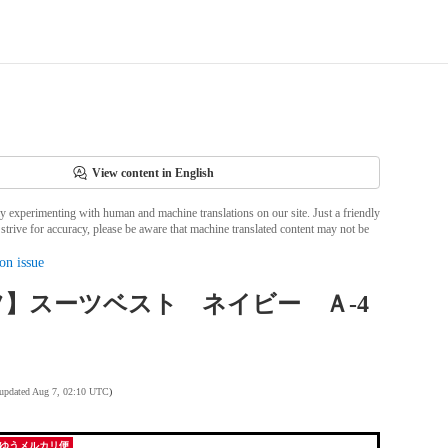
View content in English
ly experimenting with human and machine translations on our site. Just a friendly
strive for accuracy, please be aware that machine translated content may not be
on issue
】スーツベスト ネイビー Ａ-4
 updated Aug 7, 02:10 UTC
)
ゆうメルカリ便