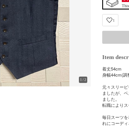
This
1
Item descr
着丈54cm

身幅44cm(調
1
/
2
元々スリーピ
ましたが、ベ
ました。

転職によりス
毎日スーツを
れにコーディ