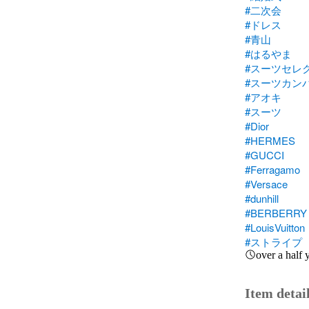
#二次会
#ドレス
#青山
#はるやま
#スーツセレ
#スーツカン
#アオキ
#スーツ
#Dior
#HERMES
#GUCCI
#Ferragamo
#Versace
#dunhill
#BERBERRY
#LouisVuitton
#ストライプ
over a half 
Item detai