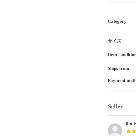
Category
サイズ
Item conditio
Ships from
Payment met
Seller
0mit