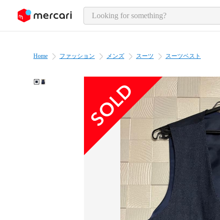
o page content
Home
ファッション
メンズ
スーツ
スーツベスト