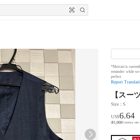
*Mercari is current
reminder: while we 
perfect.
Report Translati
【スーツ
Size
 : 
S
6.64
US$
¥
1,000
(
Currency rate
ゆう