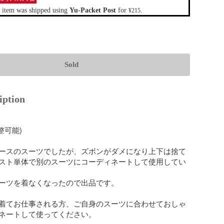
 item was shipped using
Yu-Packet Post
for
.
¥215
Sold
iption
整可能)

ースのスーツでしたが、ズボンがダメになり上下は捨て
スト単体で別のスーツにコーディネートして使用してい
ーツを着なくなったので出品です。

着てお仕事される方、ご自身のスーツに合わせておしゃ
ネートして使ってください。
