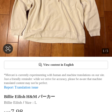
1
/
5
View content in English
*Mercari is currently experimenting with human and machine translations on our site.
Just a friendly reminder: while we strive for accuracy, please be aware that machine
translated content may not be perfect.
Report Translation issue
Billie Eilish H&M パーカー
 / 
Billie Eilish
Size
 : 
L
7.98