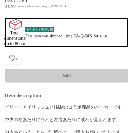
US$
¥
1,200
(
Currency rate updated Aug 6, 02:10 UTC
)
らくらくメルカリ便
Total 
This item was shipped using
TA-Q-BIN
for
.
¥850
dimensions:

up to 80 cm
9
Sold
Item description
ビリー・アイリッシュとH&Mのコラボ商品のパーカーです。

中央の左あたりに汚れと左肩あたりに破れが見られます。

中古品ということをご理解の上、ご購入お願いいたします。