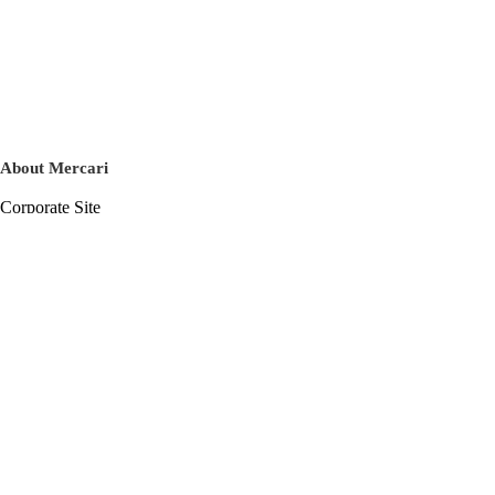
About Mercari
Corporate Site
Mercari Careers
Latest News
Official Blog
Press Kit
Mercari US
m department
Help
Help Center
Inquiry History List
Privacy Policy & Terms of Service
Terms of Service
Privacy Policy