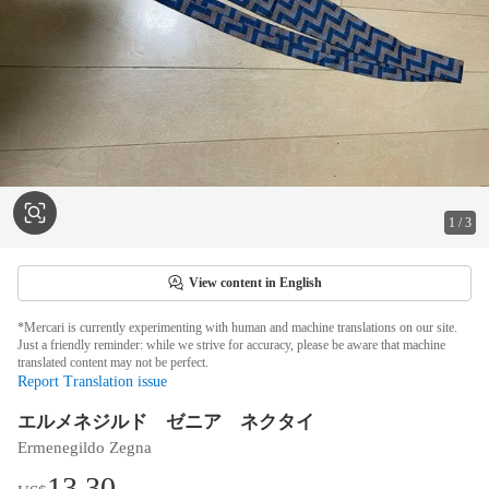
1
/
3
View content in English
*Mercari is currently experimenting with human and machine translations on our site.
Just a friendly reminder: while we strive for accuracy, please be aware that machine
translated content may not be perfect.
Report Translation issue
エルメネジルド ゼニア ネクタイ
Ermenegildo Zegna
13.30