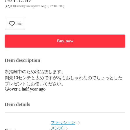
US$
¥
2,000
(
Currency rate updated Aug 6, 02:10 UTC
)
Like
Buy now
Item description
断捨離中のため出品致します。

剣先10センチと太めですが柄もおしゃれなのでちょっとした
プレゼントにお使いください。
over a half year ago
Item details
ファッション
メンズ