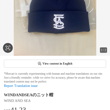
1
/
2
View content in English
*Mercari is currently experimenting with human and machine translations on our site.
Just a friendly reminder: while we strive for accuracy, please be aware that machine
translated content may not be perfect.
Report Translation issue
WINDANDSEAのニット帽
WIND AND SEA
41.23