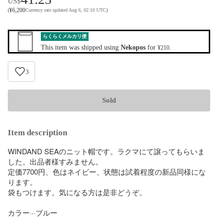
US$
¥
6,200
(
Currency rate updated Aug 6, 02:10 UTC
)
らくらくメルカリ便
This item was shipped using
Nekopos
for
.
¥210
3
Sold
Item description
WINDAND SEAのニット帽です。ラクマにて譲ってもらいま
した。出品者様すみません。

定価7700円、色はネイビー、状態は試着程度の新品同様にな
ります。

袋もつけます。気になる方は是非どうぞ。

カラー···ブルー