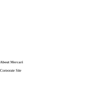
About Mercari
Corporate Site
Mercari Careers
Latest News
Official Blog
Press Kit
Mercari US
m department
Help