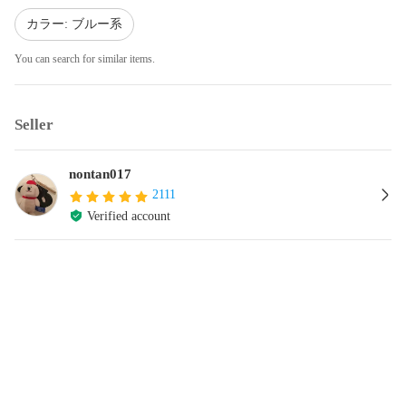
カラー: ブルー系
You can search for similar items.
Seller
nontan017
2111
Verified account