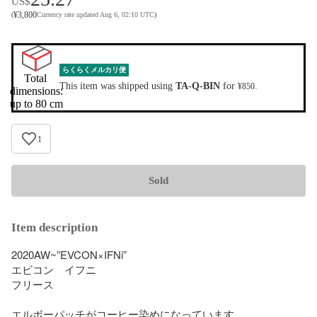
US$
¥
3,800
(
Currency rate updated Aug 6, 02:10 UTC
)
らくらくメルカリ便
Total 
This item was shipped using
TA-Q-BIN
for
.
¥850
dimensions:

up to 80 cm
1
Sold
Item description
2020AW~”EVCON×IFNi”

エビコン　イフニ

フリース

エルボーパッチがコーヒー染めになっています。
