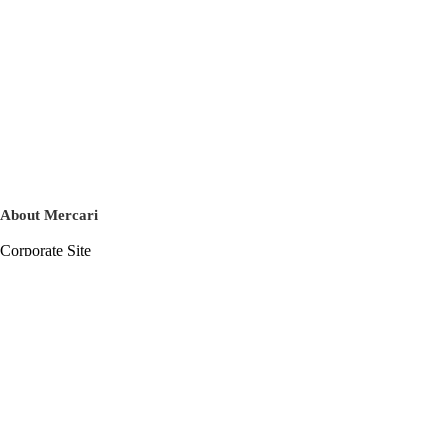
About Mercari
Corporate Site
Mercari Careers
Latest News
Official Blog
Press Kit
Mercari US
m department
Help
Help Center
Inquiry History List