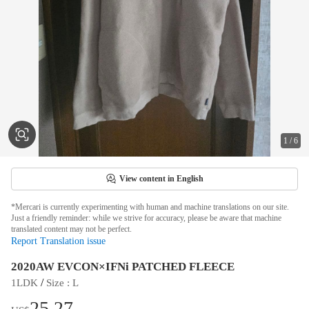
1
/
6
View content in English
*Mercari is currently experimenting with human and machine translations on our site.
Just a friendly reminder: while we strive for accuracy, please be aware that machine
translated content may not be perfect.
Report Translation issue
2020AW EVCON×IFNi PATCHED FLEECE
 / 
1LDK
Size
 : 
L
25.27