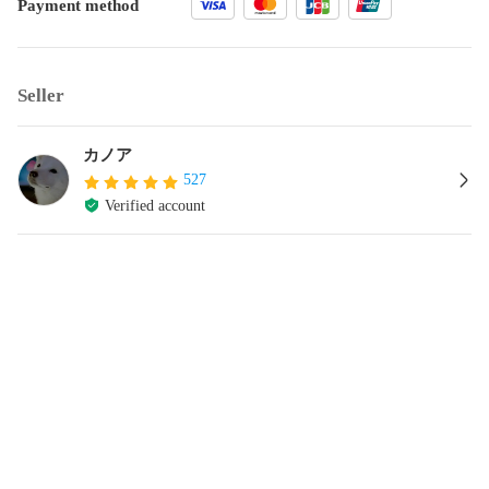
Payment method
Seller
カノア
527
Verified account