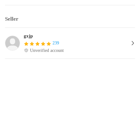
Seller
gxjp
239
Unverified account