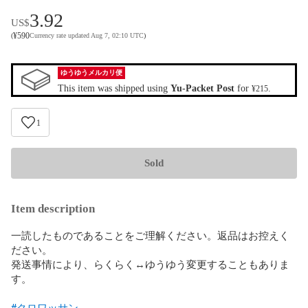
3.92
US$
¥
590
(
Currency rate updated Aug 7, 02:10 UTC
)
ゆうゆうメルカリ便
This item was shipped using
Yu-Packet Post
for
.
¥215
1
Sold
Item description
一読したものであることをご理解ください。返品はお控えく
ださい。

発送事情により、らくらく↔ゆうゆう変更することもありま
す。

#クロワッサン