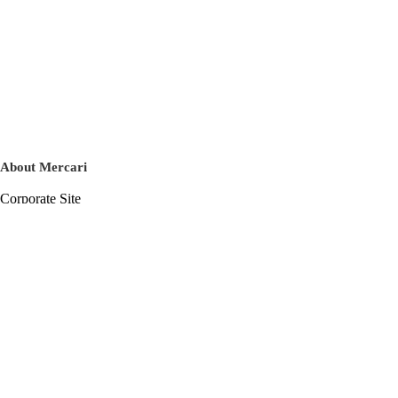
About Mercari
Corporate Site
Mercari Careers
Latest News
Official Blog
Press Kit
Mercari US
m department
Help
Help Center
Inquiry History List
Privacy Policy & Terms of Service