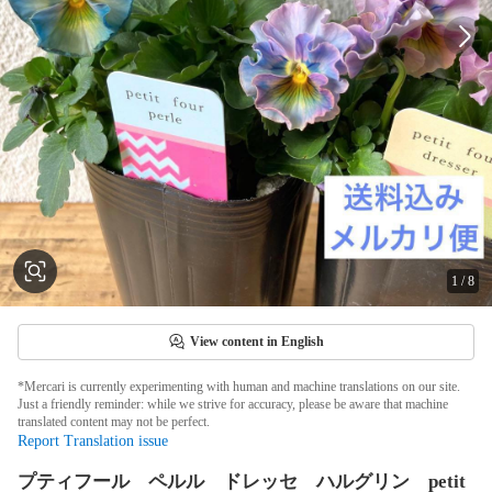
1
/
8
View content in English
*Mercari is currently experimenting with human and machine translations on our site.
Just a friendly reminder: while we strive for accuracy, please be aware that machine
translated content may not be perfect.
Report Translation issue
プティフール ペルル ドレッセ ハルグリン petit