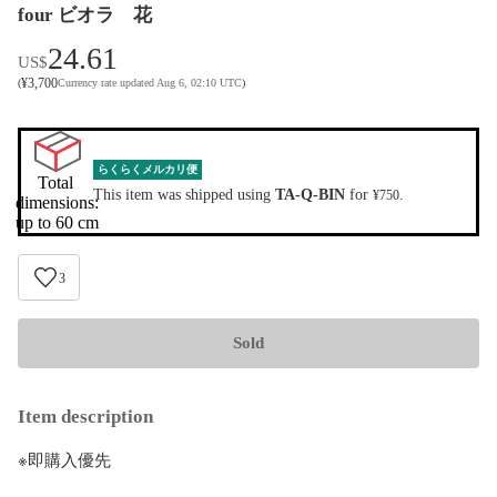
four ビオラ 花
24.61
US$
¥
3,700
(
Currency rate updated Aug 6, 02:10 UTC
)
らくらくメルカリ便
Total 
This item was shipped using
TA-Q-BIN
for
.
¥750
dimensions:

up to 60 cm
3
Sold
Item description
※即購入優先
