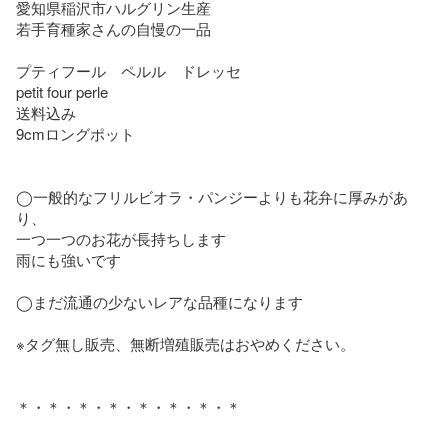
愛知県稲沢市ハルグリン生産

若手育種家さんの自慢の一品

プティフール　ペルル　ドレッセ

petit four perle

送料込み

9cmロングポット

◯一般的なフリルビオラ・パンジーよりも花弁に厚みがあ
り、

一つ一つのお花が長持ちします

雨にも強いです

◯まだ流通の少ないレアな品種になります

※タグ無し販売、無断増殖販売はおやめください。

＊・＊・＊・＊・＊・＊・＊・＊
