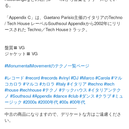
る。

「Appendix C」は、Gaetano Parisio主催のイタリアのTechno 
/ Tech House レーベルSouthsoul Appendixから2002年にリリ
ースされた Techno／Tech Houseトラック。

盤質〓 VG

ジャケット〓 VG

#MonumentalMovementのテクノ一覧ページ
#レコード
#record
#records
#vinyl
#DJ
#Marco
#Carola
#マル
コカロラ
#マルコ
#カロラ
#Italy
#イタリア
#techno
#tech
#house
#techhouse
#テクノ
#テックハウス
#イタリアンテク
ノ
#Southsoul
#Appendix
#dance
#club
#ダンス
#クラブ
#ミュ
ージック
#2000s
#2000年代
#00s
#00年代
--------------------------------------------------

中古の商品になりますので、デリケートな方はご遠慮くださ
い。
