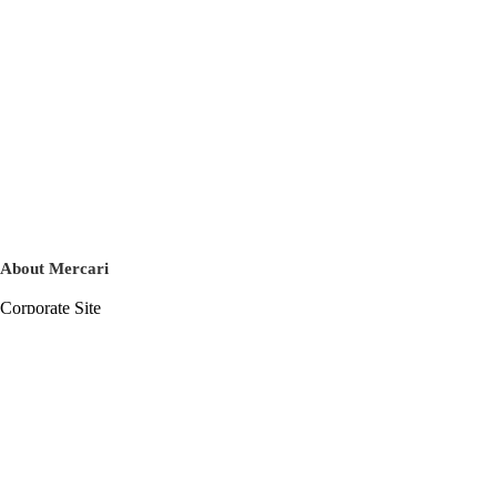
About Mercari
Corporate Site
Mercari Careers
Latest News
Official Blog
Press Kit
Mercari US
m department
Help
Help Center