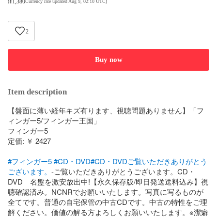
¥
1,380
(
Currency rate updated Aug 9, 02:10 UTC
)
2
Buy now
Item description
【盤面に薄い経年キズ有ります、視聴問題ありません】「フ
ィンガー5/フィンガー王国」

フィンガー5

定価: ￥ 2427

#フィンガー5
#CD・DVD
#CD・DVDご覧いただきありがとう
ございます。
-ご覧いただきありがとうございます。CD・
DVD　名盤を激安放出中!【永久保存版/即日発送送料込み】視
聴確認済み。NCNRでお願いいたします。写真に写るものが
全てです。普通の自宅保管の中古CDです。中古の特性をご理
解ください。価値の解る方よろしくお願いいたします。※潔癖