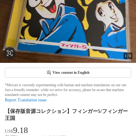
1
/
6
View content in English
*Mercari is currently experimenting with human and machine translations on our site.
Just a friendly reminder: while we strive for accuracy, please be aware that machine
translated content may not be perfect.
Report Translation issue
【保存版音源コレクション】フィンガー5/フィンガー
王国
9.18
US$