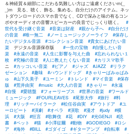
＆神経質＆細部にこだわる気難しい方はご遠慮くださいm(_ 
_)m　見る、聴く、飾る、集める。自分だけのアイテム。ネッ
トダウンロードのスマホ音でなく、CDで深みと味の有るコン
ポやオーディオの音響スピーカーの良音でじっくり聴く。　
#
世代を受け継ぐ音楽
#音楽は財産
#親から子へ
#自分だけ
の音楽
#唯一無二
#ノーミュージックノーライフ
#保存し
たいデジタル音源
#コレクション音楽
#貴女にあげたい音
楽
　デジタル音源保存版　　
#一生の宝物
#自慢したい音
楽
#永遠の音楽
#人生に影響を与えた曲
#忘れられない１
枚
#究極の音楽
#人に教えたくない音楽
#カリスマ歌手
ニ　
#カッコいい音楽
#ピアノ
#ジャズ
#JAZZ
#リラク
ゼーション
#趣味
#ハウンドドッグ
#きゃりーぱみゅぱみ
ゅ
#山下久美子
#ユーミン
#トレンド
#マイ音楽
#保存
版
#荒井由実
#music
#大人の音楽
#きゃりー
#永遠
#自慢
#愛聴盤
#フォーリーブス
#世界の音楽
#ワールド
ミュージック
#FOURLEAVES
#尾形大作
#旅行
#料
理
#リッチーバイラーク
#松任谷由実
#アウトドア
#ユ
ーロビート
#演劇
#オペラ
#演歌
#漫才
#judy
#横
浜
#大阪
#狂言
#歌舞伎
#花
#DIY
#光GENJI
#読
書
#ペット
#猫
#小澤征爾
#動物
#GODIEGO
#ロシ
ア
#海外
#BILL
#ゴダイゴ
#ギターアンプ
#自転車
#