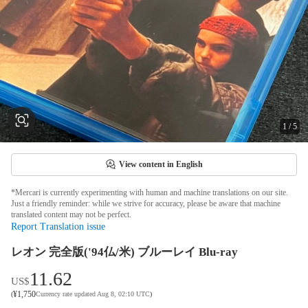
1
/
5
View content in English
*Mercari is currently experimenting with human and machine translations on our site.
Just a friendly reminder: while we strive for accuracy, please be aware that machine
translated content may not be perfect.
Report Translation issue
レオン 完全版('94仏/米) ブルーレイ Blu-ray
11.62
US$
¥
1,750
(
Currency rate updated Aug 8, 02:10 UTC
)