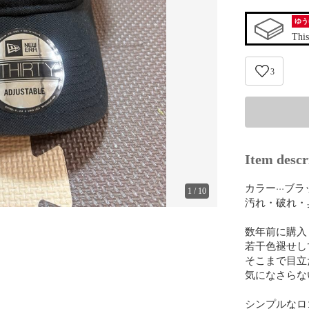
ゆう
This
3
Item descr
カラー···ブラ
1
/
10
汚れ・破れ・臭
数年前に購入
若干色褪せして
そこまで目立
気になさらな
シンプルなロ