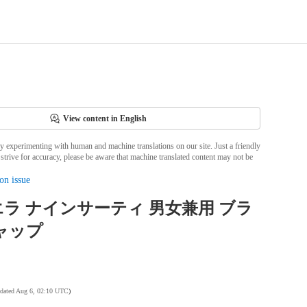
View content in English
ly experimenting with human and machine translations on our site. Just a friendly
strive for accuracy, please be aware that machine translated content may not be
on issue
ラ ナインサーティ 男女兼用 ブラ
ャップ
pdated Aug 6, 02:10 UTC
)