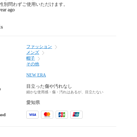
性別問わずご使用いただけます。
year ago
ls
ファッション
メンズ
帽子
その他
NEW ERA
目立った傷や汚れなし
n
細かな使用感・傷・汚れはあるが、目立たない
愛知県
hod