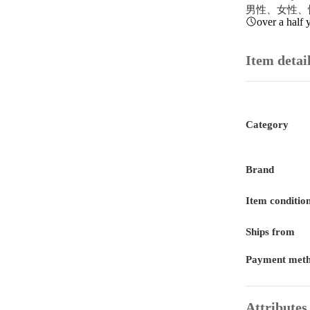
男性、女性、
over a half 
Item detai
Category
Brand
Item conditio
Ships from
Payment met
Attributes