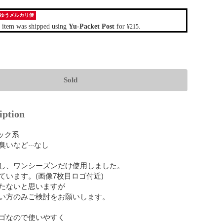
ゆうメルカリ便
 item was shipped using
Yu-Packet Post
for
.
¥215
Sold
iption
ック系

いなど···なし

し、ワンシーズンだけ使用しました。

います。(画像7枚目ロゴ付近)

たないと思いますが

い方のみご検討をお願いします。

ゴなので使いやすく
