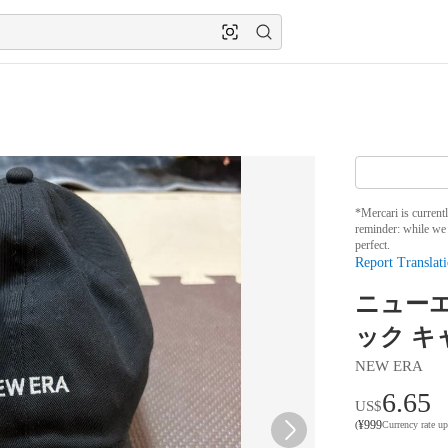
*Mercari is current
reminder: while we 
perfect.
Report Translati
ニューエ
ック キ
NEW ERA
6.65
US$
¥
999
(
Currency rate u