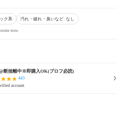
ラック系
汚れ・破れ・臭いなど: なし
similar items.
@断捨離中※即購入OK(プロフ必読)
443
rified account