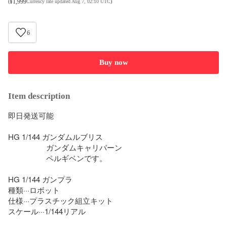
¥
1,999
(
Currency rate updated Aug 7, 02:10 UTC
)
6
Buy now
Item description
即日発送可能

HG 1/144 ガンダムルブリス

　　　　　ガンダムキャリバーン

　　　　　ペルギベンです。

HG 1/144 ガンプラ

種類···ロボット

仕様···プラスチック組立キット

スケール···1/144リアル
