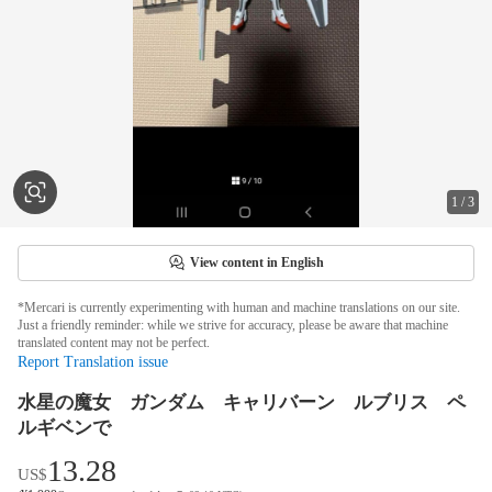
1
/
3
View content in English
*Mercari is currently experimenting with human and machine translations on our site.
Just a friendly reminder: while we strive for accuracy, please be aware that machine
translated content may not be perfect.
Report Translation issue
水星の魔女 ガンダム キャリバーン ルブリス ペ
ルギベンで
13.28
US$