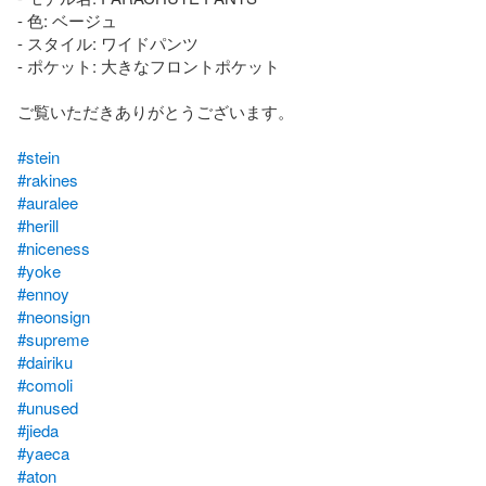
- 色: ベージュ

- スタイル: ワイドパンツ

- ポケット: 大きなフロントポケット

ご覧いただきありがとうございます。

#stein
#rakines
#auralee
#herill
#niceness
#yoke
#ennoy
#neonsign
#supreme
#dairiku
#comoli
#unused
#jieda
#yaeca
#aton