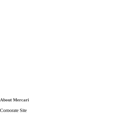
About Mercari
Corporate Site
Mercari Careers
Latest News
Official Blog
Press Kit