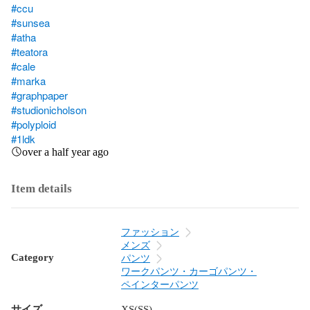
#ccu
#sunsea
#atha
#teatora
#cale
#marka
#graphpaper
#studionicholson
#polyploid
#1ldk
over a half year ago
Item details
ファッション
メンズ
Category
パンツ
ワークパンツ・カーゴパンツ・
ペインターパンツ
サイズ
XS(SS)