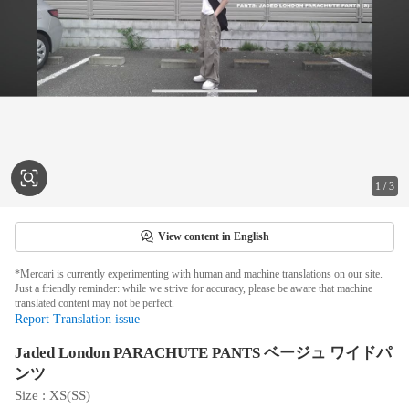
1
/
3
View content in English
*Mercari is currently experimenting with human and machine translations on our site.
Just a friendly reminder: while we strive for accuracy, please be aware that machine
translated content may not be perfect.
Report Translation issue
Jaded London PARACHUTE PANTS ベージュ ワイドパ
ンツ
Size
 : 
XS(SS)