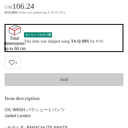
106.24
US$
¥
16,000
(
Currency rate updated Aug 8, 02:10 UTC
)
らくらくメルカリ便
Total 
This item was shipped using
TA-Q-BIN
for
.
¥750
dimensions:

up to 60 cm
4
Sold
Item description
OIL WASH パラシュートパンツ

Jaded London

- モデル名: PARACHUTE PANTS
