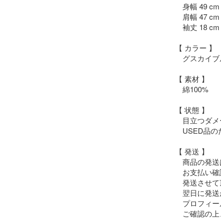
　身幅 49 cm

　肩幅 47 cm

　袖丈 18 cm

【 カラー 】

　グスカイブルー
【 素材 】

　綿100%

【 状態 】

　目立つダメ
　USED品
【 発送 】

　商品の発送
　お支払い確
　発送させて
　翌日に発送
　プロフィー
　ご確認の上