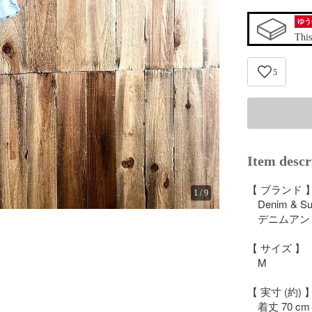
ゆう
This
5
Item descr
【 ブランド 】
1
/
9
　Denim & Sup
　デニムアン
【 サイズ 】

　M

【 実寸 (約) 】
　着丈 70 cm
