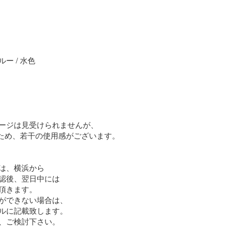
 / 水色

ージは見受けられませんが、

のため、若干の使用感がございます。

は、横浜から

認後、翌日中には

頂きます。

ができない場合は、

ルに記載致します。

、ご検討下さい。
