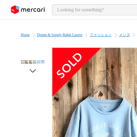
o page content
Home
Denim & Supply Ralph Lauren
ファッション
メンズ