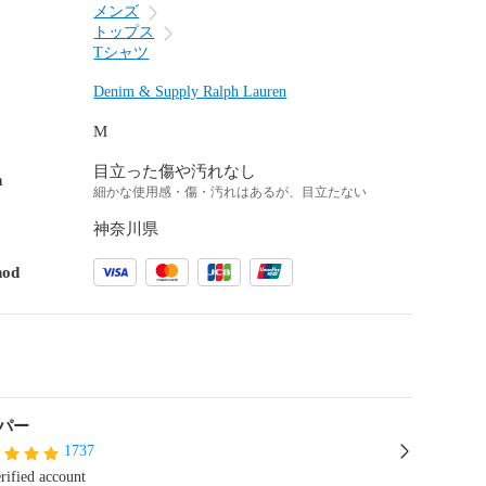
メンズ
トップス
Tシャツ
Denim & Supply Ralph Lauren
M
目立った傷や汚れなし
n
細かな使用感・傷・汚れはあるが、目立たない
神奈川県
hod
パー
1737
rified account