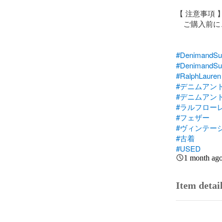
【 注意事項 】
　ご購入前に
#DenimandSu
#DenimandSu
#RalphLauren
#デニムアン
#デニムアン
#ラルフロー
#フェザー
#ヴィンテー
#古着
#USED
1 month ag
Item detai