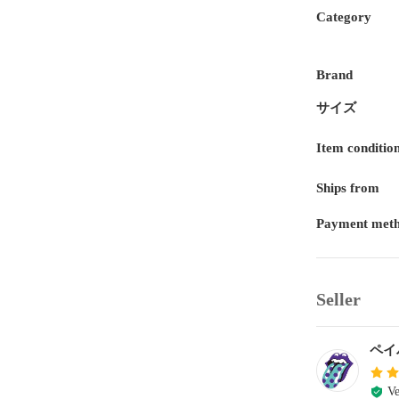
Category
Brand
サイズ
Item conditio
Ships from
Payment met
Seller
ペイ
Ve