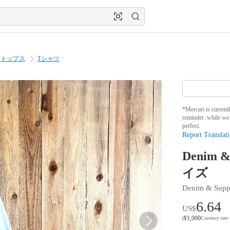
トップス
Tシャツ
*Mercari is current
reminder: while we 
perfect.
Report Translati
Denim 
イズ
Denim & Supp
6.64
US$
¥
1,000
(
Currency rate