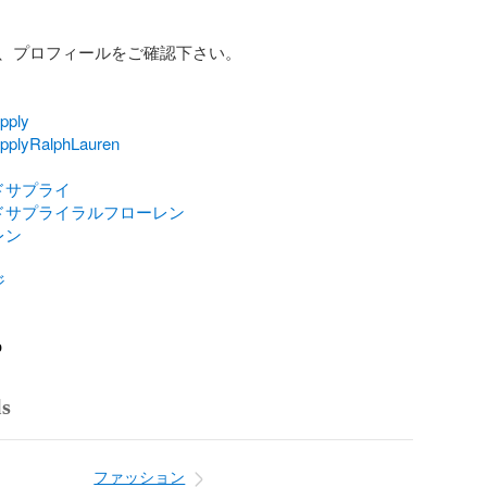


、プロフィールをご確認下さい。

pply
pplyRalphLauren
ドサプライ
ドサプライラルフローレン
レン
ジ
o
ls
ファッション