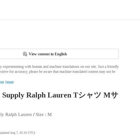
View content in English
ly experimenting with human and machine translations on our site. Just a friendly
strive for accuracy, please be aware that machine translated content may not be
on issue
& Supply Ralph Lauren Tシャツ Mサ
 / 
ly Ralph Lauren
Size
 : 
M
 updated Aug 7, 02:10 UTC
)