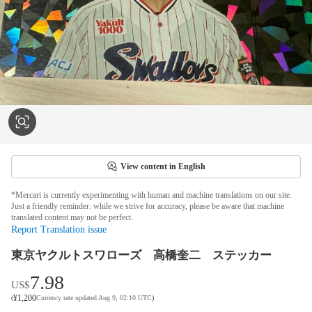
View content in English
*Mercari is currently experimenting with human and machine translations on our site.
Just a friendly reminder: while we strive for accuracy, please be aware that machine
translated content may not be perfect.
Report Translation issue
東京ヤクルトスワローズ 高橋奎二 ステッカー
7.98
US$
¥
1,200
(
Currency rate updated Aug 9, 02:10 UTC
)