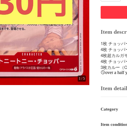
Item descr
1枚 チョッパー 
4枚 チョッパー 
4枚超カルガモ部
4枚 チョッパー（
3枚カルー（C）
over a half 
1
/
5
Item detai
Category
Item conditio