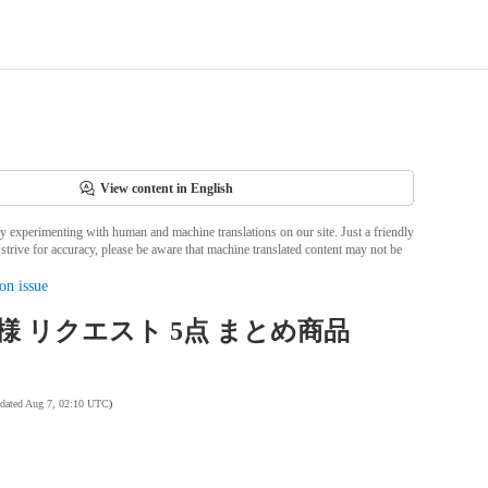
View content in English
ly experimenting with human and machine translations on our site. Just a friendly
strive for accuracy, please be aware that machine translated content may not be
on issue
ugi様 リクエスト 5点 まとめ商品
pdated Aug 7, 02:10 UTC
)