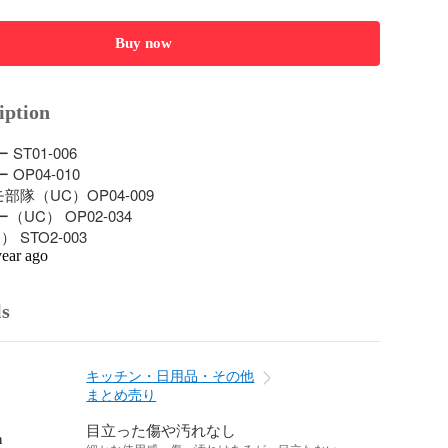
Buy now
iption
ST01-006

OP04-010

隊（UC）OP04-009

UC） OP02-034

 STO2-003
year ago
ls
キッチン・日用品・その他
まとめ売り
目立った傷や汚れなし
n