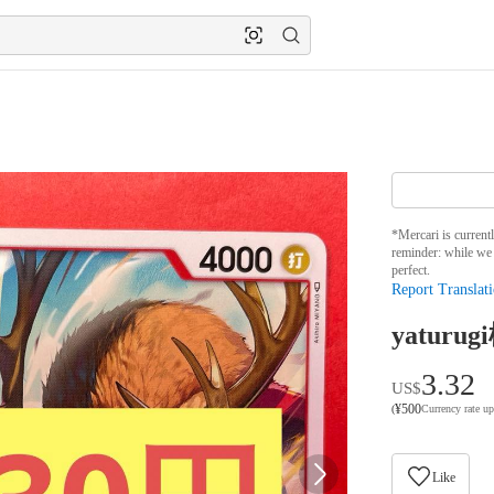
*Mercari is current
reminder: while we 
perfect.
Report Translati
yatur
3.32
US$
¥
500
(
Currency rate u
Like