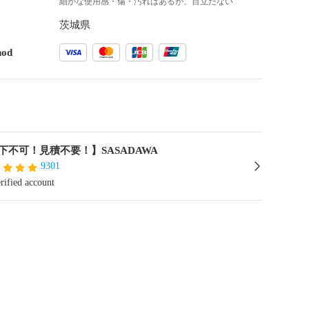
細かな使用感・傷・汚れはあるが、目立たない
茨城県
hod
下不可！見積不要！】SASADAWA
9301
rified account