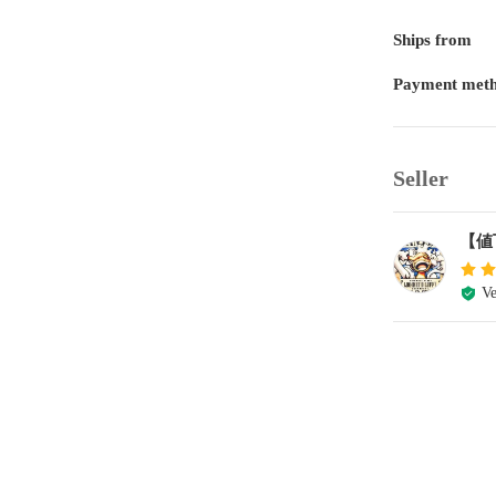
Ships from
Payment met
Seller
【値
Ve