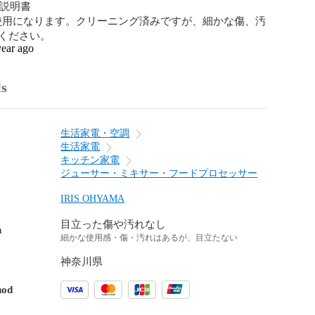
扱説明書

の使用になります。クリーニング済みですが、細かな傷、汚
ください。
year ago
ls
生活家電・空調
生活家電
キッチン家電
ジューサー・ミキサー・フードプロセッサー
IRIS OHYAMA
目立った傷や汚れなし
n
細かな使用感・傷・汚れはあるが、目立たない
神奈川県
hod