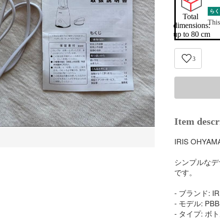
らく
Total 
This
dimensions:

up to 80 cm
3
Item descr
IRIS OHY
シンプルなデ
です。

- ブランド: IR
- モデル: PBB-
- タイプ: ボ