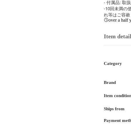
- 付属品: 取
-10回未満
れ等はご容赦
over a half 
Item detai
Category
Brand
Item conditio
Ships from
Payment met