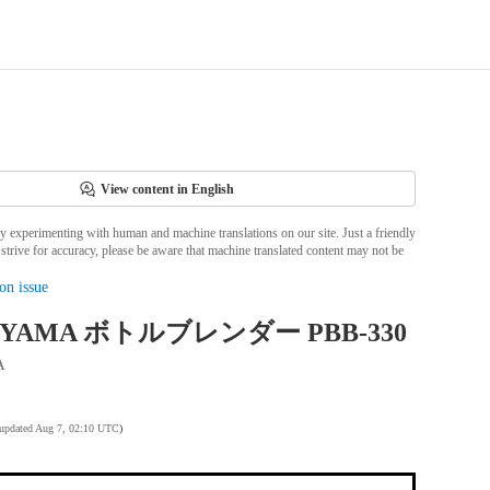
View content in English
ly experimenting with human and machine translations on our site. Just a friendly
strive for accuracy, please be aware that machine translated content may not be
on issue
OHYAMA ボトルブレンダー PBB-330
A
 updated Aug 7, 02:10 UTC
)