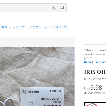
ン家電
ジューサー・ミキサー・フードプロセッサー
*Mercari is current
reminder: while we 
perfect.
Report Translati
IRIS 
IRIS OHYAM
9.98
US$
¥
1,500
(
Currency rate