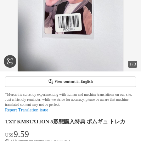
1
/
3
View content in English
*Mercari is currently experimenting with human and machine translations on our site.
Just a friendly reminder: while we strive for accuracy, please be aware that machine
translated content may not be perfect.
Report Translation issue
TXT KMSTATION 5形態購入特典 ボムギュ トレカ
9.59
US$
¥
1,444
(
Currency rate updated Aug 7, 02:10 UTC
)