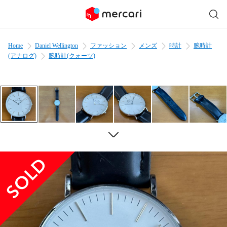
Home
Daniel Wellington
ファッション
メンズ
時計
腕時計
(アナログ)
腕時計(クォーツ)