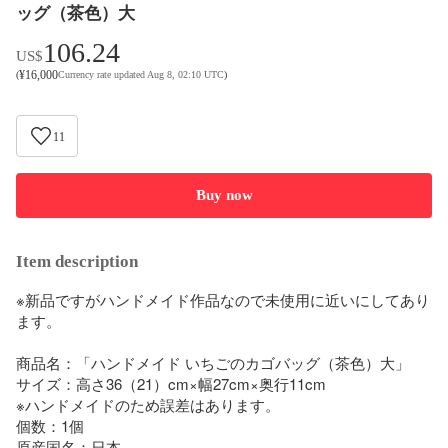
ッグ（茶色）大
106.24
US$
¥
16,000
(
Currency rate updated Aug 8, 02:10 UTC
)
11
Buy now
Item description
※新品ですがハンドメイド作品なので未使用に近いにしてあり
ます。

商品名：「ハンドメイド いちごのカゴバッグ（茶色）大」

サイズ：高さ36（21）cm×幅27cm×奥行11cm

※ハンドメイドのため誤差はあります。

個数：1個

原産国名：日本
