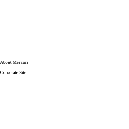
About Mercari
Corporate Site
Mercari Careers
Latest News
Official Blog
Press Kit
Mercari US
m department
Help
Help Center
Inquiry History List