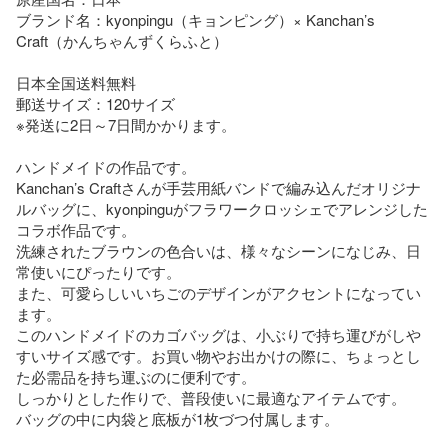
ブランド名：kyonpingu（キョンピング）× Kanchan’s 
Craft（かんちゃんずくらふと） 

日本全国送料無料

郵送サイズ：120サイズ

※発送に2日～7日間かかります。

ハンドメイドの作品です。

Kanchan’s Craftさんが手芸用紙バンドで編み込んだオリジナ
ルバッグに、kyonpinguがフラワークロッシェでアレンジした
コラボ作品です。

洗練されたブラウンの色合いは、様々なシーンになじみ、日
常使いにぴったりです。

また、可愛らしいいちごのデザインがアクセントになってい
ます。

このハンドメイドのカゴバッグは、小ぶりで持ち運びがしや
すいサイズ感です。お買い物やお出かけの際に、ちょっとし
た必需品を持ち運ぶのに便利です。

しっかりとした作りで、普段使いに最適なアイテムです。

バッグの中に内袋と底板が1枚づつ付属します。
