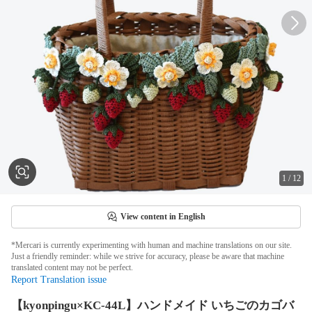
1
/
12
View content in English
*Mercari is currently experimenting with human and machine translations on our site.
Just a friendly reminder: while we strive for accuracy, please be aware that machine
translated content may not be perfect.
Report Translation issue
【kyonpingu×KC-44L】ハンドメイド いちごのカゴバ