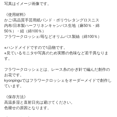
写真はイメージ画像です。

《使用材料》

かご/高品質手芸用紙バンド・ポリウレタングロスニス

内布/日本製ハーフリネンキャンバス生地（麻50％・綿
50％）・紐（綿100％）

フラワークロッシェ/苺などオリムパス製絲（綿100％）

※ハンドメイドですので1品物です。

※見ているモニタや写真のため実際の色味など若干異なりま
す。

フラワークロッシェとは、レース糸のかぎ針で編んだ創作の
お花です。

kyonpinguではフラワークロッシェをオーダーメイドで創作し
ています。

《保存方法》

高温多湿と直射日光は避けてください。

色褪せの原因となります。
