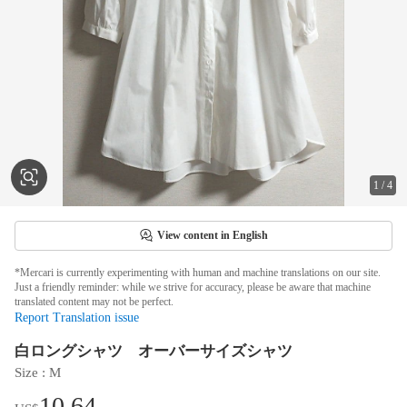
1
/
4
View content in English
*Mercari is currently experimenting with human and machine translations on our site.
Just a friendly reminder: while we strive for accuracy, please be aware that machine
translated content may not be perfect.
Report Translation issue
白ロングシャツ オーバーサイズシャツ
Size
 : 
M
10.64