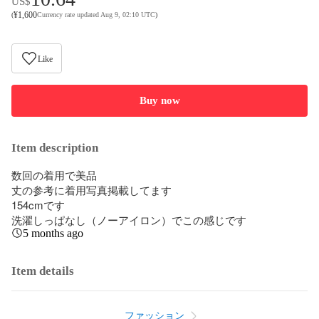
US$
¥
1,600
(
Currency rate updated Aug 9, 02:10 UTC
)
Like
Buy now
Item description
数回の着用で美品

丈の参考に着用写真掲載してます

154cmです

洗濯しっぱなし（ノーアイロン）でこの感じです
5 months ago
Item details
ファッション