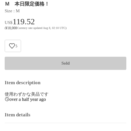
Ｍ 本日限定価格！
Size
 : 
M
119.52
US$
¥
18,000
(
Currency rate updated Aug 8, 02:10 UTC
)
5
Sold
Item description
使用わずかな美品です
over a half year ago
Item details