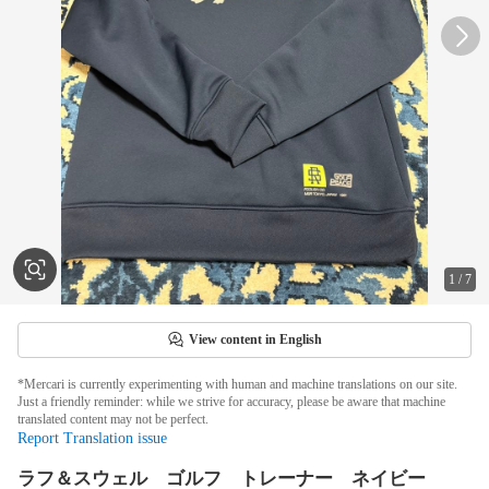
1
/
7
View content in English
*Mercari is currently experimenting with human and machine translations on our site.
Just a friendly reminder: while we strive for accuracy, please be aware that machine
translated content may not be perfect.
Report Translation issue
ラフ＆スウェル ゴルフ トレーナー ネイビー