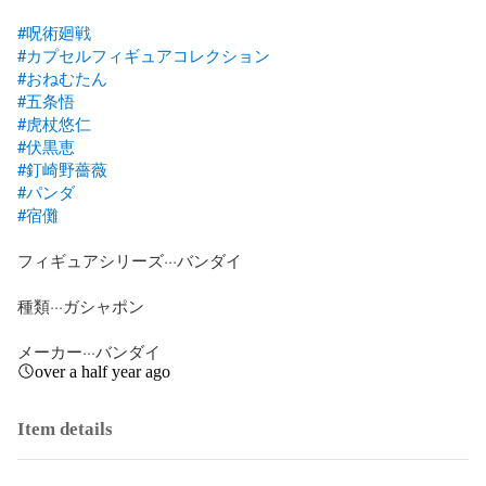
#呪術廻戦
#カプセルフィギュアコレクション
#おねむたん
#五条悟
#虎杖悠仁
#伏黒恵
#釘崎野薔薇
#パンダ
#宿儺
フィギュアシリーズ···バンダイ

種類···ガシャポン

メーカー···バンダイ
over a half year ago
Item details