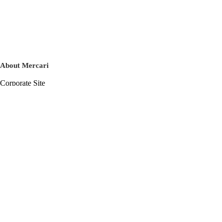
About Mercari
Corporate Site
Mercari Careers
Latest News
Official Blog
Press Kit
Mercari US
m department
Help
Help Center
Inquiry History List
Privacy Policy & Terms of Service
Terms of Service
Privacy Policy
Cookie Policy