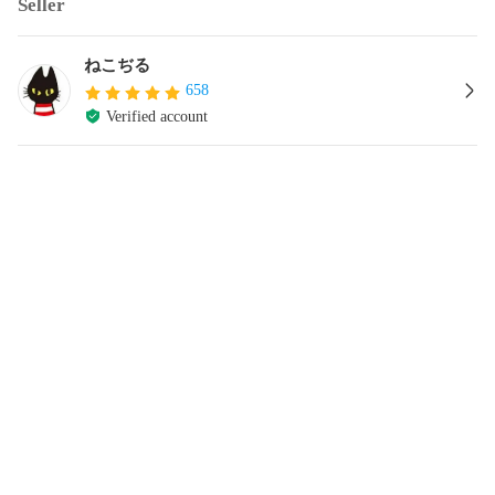
Seller
ねこぢる
658
Verified account