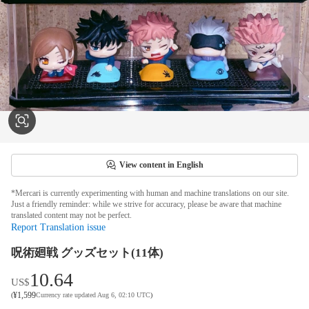
View content in English
*Mercari is currently experimenting with human and machine translations on our site.
Just a friendly reminder: while we strive for accuracy, please be aware that machine
translated content may not be perfect.
Report Translation issue
呪術廻戦 グッズセット(11体)
10.64
US$
¥
1,599
(
Currency rate updated Aug 6, 02:10 UTC
)