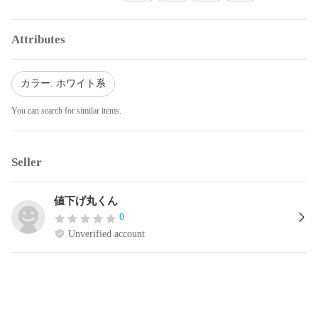
Attributes
カラー: ホワイト系
You can search for similar items.
Seller
値下げ丸くん
0
Unverified account