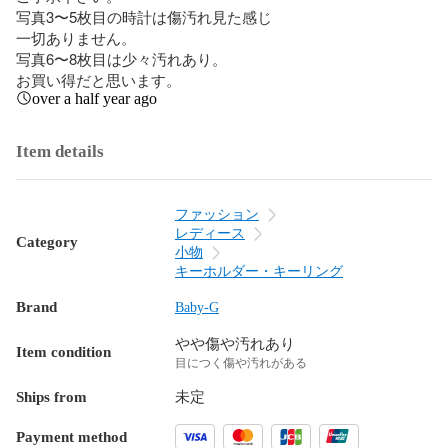
写真3〜5枚目の時計は傷汚れ見た感じ

一切ありません。

写真6〜8枚目は少々汚れあり。

お買い得だと思います。
over a half year ago
Item details
ファッション
レディース
Category
小物
キーホルダー・キーリング
Brand
Baby-G
やや傷や汚れあり
Item condition
目につく傷や汚れがある
Ships from
未定
Payment method