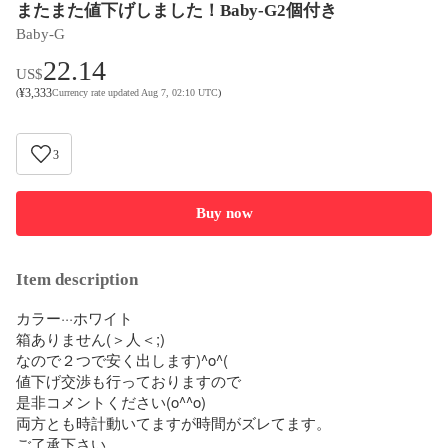
またまた値下げしました！Baby-G2個付き
Baby-G
22.14
US$
¥
3,333
(
Currency rate updated Aug 7, 02:10 UTC
)
3
Buy now
Item description
カラー···ホワイト

箱ありません(＞人＜;)

なので２つで安く出します)^o^(

値下げ交渉も行っておりますので

是非コメントください(o^^o)

両方とも時計動いてますが時間がズレてます。

ご了承下さい。
