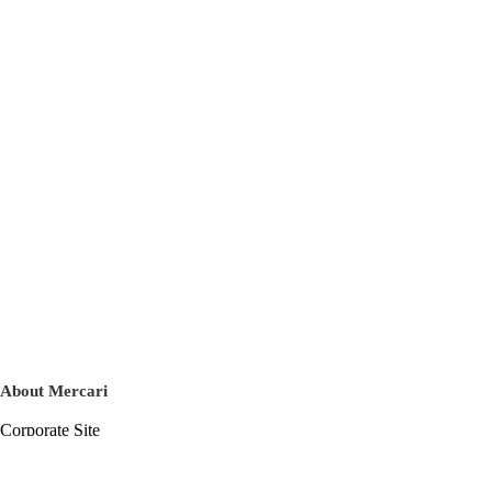
About Mercari
Corporate Site
Mercari Careers
Latest News
Official Blog