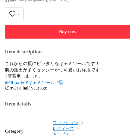
¥
2,000
(
Currency rate updated Aug 10, 02:10 UTC
)
17
Buy now
Item description
これからの夏にピッタリなキャミソールです！

肌の露出が多くセクシーかつ可愛いお洋服です！

#24hparty
#キャミソール
#黒
over a half year ago
Item details
ファッション
レディース
Category
トップス