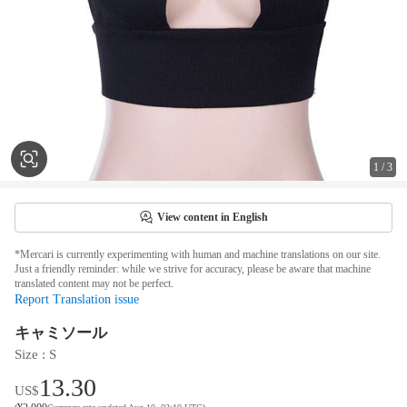
1
/
3
View content in English
*Mercari is currently experimenting with human and machine translations on our site.
Just a friendly reminder: while we strive for accuracy, please be aware that machine
translated content may not be perfect.
Report Translation issue
キャミソール
Size
 : 
S
13.30
US$