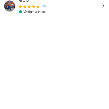
モコシ
336
Verified account