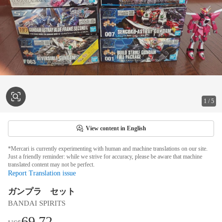
1
/
5
View content in English
*Mercari is currently experimenting with human and machine translations on our site.
Just a friendly reminder: while we strive for accuracy, please be aware that machine
translated content may not be perfect.
Report Translation issue
ガンプラ セット
BANDAI SPIRITS
69.72