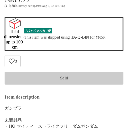
US$
¥
10,500
(
Currency rate updated Aug 8, 02:10 UTC
)
Total 
らくらくメルカリ便
dimensions:

This item was shipped using
TA-Q-BIN
for
.
¥1050
up to 100 
cm
3
Sold
Item description
ガンプラ

未開封品

・HG マイティーストライクフリーダムガンダム
