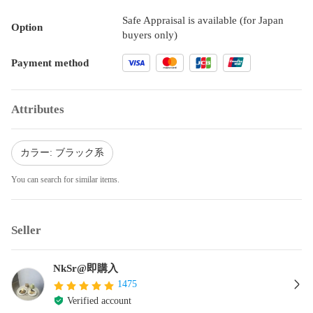
Safe Appraisal is available (for Japan
Option
buyers only)
Payment method
Attributes
カラー: ブラック系
You can search for similar items.
Seller
NkSr@即購入
1475
Verified account