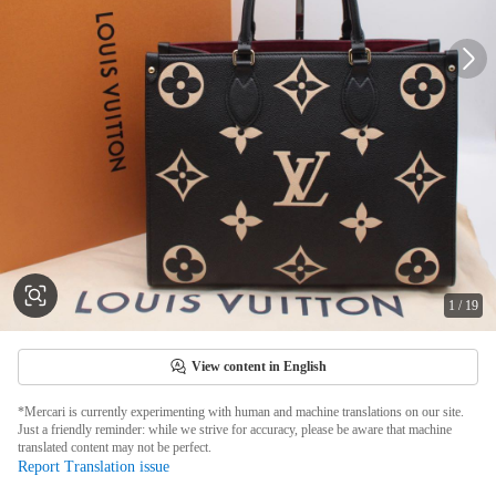
1
/
19
View content in English
*Mercari is currently experimenting with human and machine translations on our site.
Just a friendly reminder: while we strive for accuracy, please be aware that machine
translated content may not be perfect.
Report Translation issue