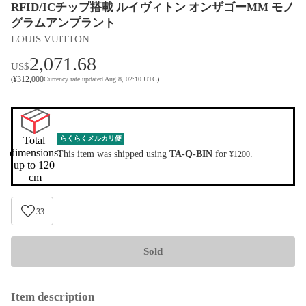
RFID/ICチップ搭載 ルイヴィトン オンザゴーMM モノ
グラムアンプラント
LOUIS VUITTON
2,071.68
US$
¥
312,000
(
Currency rate updated Aug 8, 02:10 UTC
)
Total 
らくらくメルカリ便
dimensions:

This item was shipped using
TA-Q-BIN
for
.
¥1200
up to 120 
cm
33
Sold
Item description