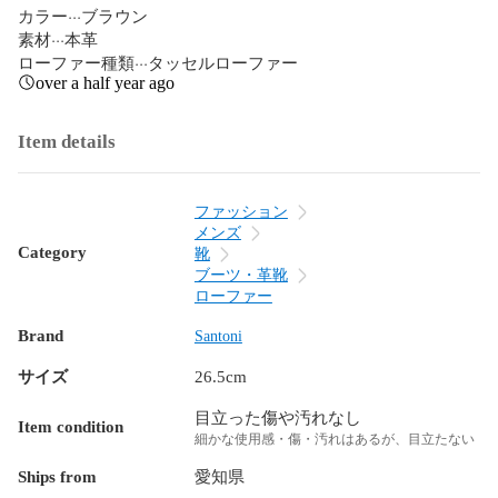
カラー···ブラウン

素材···本革

ローファー種類···タッセルローファー
over a half year ago
Item details
ファッション
メンズ
Category
靴
ブーツ・革靴
ローファー
Brand
Santoni
サイズ
26.5cm
目立った傷や汚れなし
Item condition
細かな使用感・傷・汚れはあるが、目立たない
Ships from
愛知県