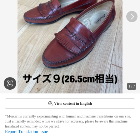
1
/
7
View content in English
*Mercari is currently experimenting with human and machine translations on our site.
Just a friendly reminder: while we strive for accuracy, please be aware that machine
translated content may not be perfect.
Report Translation issue