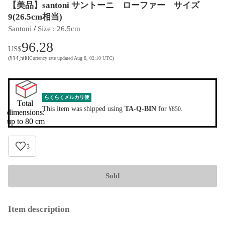
【美品】santoni サントーニ ローファー サイズ
9(26.5cm相当)
 / 
Santoni
Size
 : 
26.5cm
96.28
US$
¥
14,500
(
Currency rate updated Aug 8, 02:10 UTC
)
らくらくメルカリ便
Total 
This item was shipped using
TA-Q-BIN
for
.
¥850
dimensions:

up to 80 cm
3
Sold
Item description