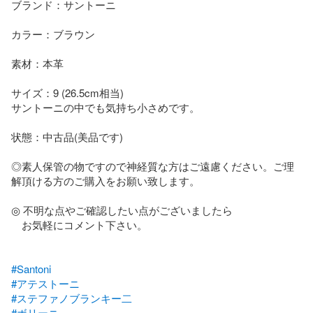
ブランド：サントーニ

カラー：ブラウン

素材：本革

サイズ：9 (26.5cm相当)

サントーニの中でも気持ち小さめです。

状態：中古品(美品です)

◎素人保管の物ですので神経質な方はご遠慮ください。ご理
解頂ける方のご購入をお願い致します。

◎ 不明な点やご確認したい点がございましたら

　お気軽にコメント下さい。

#Santoni
#アテストーニ
#ステファノブランキー二
#ボリーニ