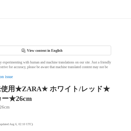
View content in English
ly experimenting with human and machine translations on our site. Just a friendly
strive for accuracy, please be aware that machine translated content may not be
on issue
使用★ZARA★ ホワイト/レッド★
ー★26cm
26cm
 updated Aug 6, 02:10 UTC
)