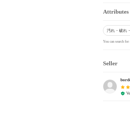
Attributes
汚れ・破れ・
You can search for 
Seller
bord
Ve