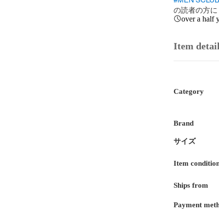
の読者の方に
over a half 
Item detai
Category
Brand
サイズ
Item conditio
Ships from
Payment met