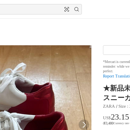
*Mercari is current
reminder: while we 
perfect.
Report Translati
★新品未
スニーカ
 / 
ZARA
Size
 : 
23.15
US$
¥
3,480
(
Currency rate