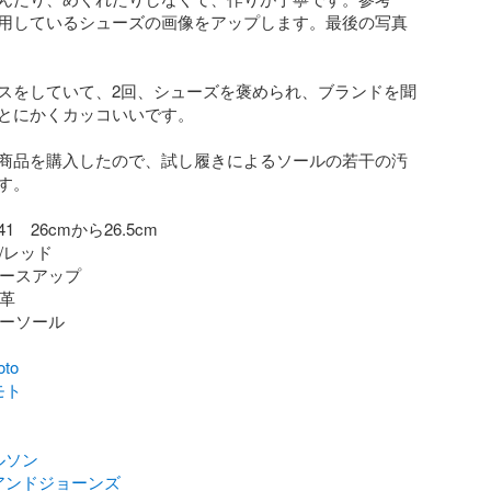
用しているシューズの画像をアップします。最後の写真
スをしていて、2回、シューズを褒められ、ブランドを聞
とにかくカッコいいです。

商品を購入したので、試し履きによるソールの若干の汚
。

　26cmから26.5cm

/レッド

レースアップ

革

バーソール

oto
モト
ルソン
アンドジョーンズ