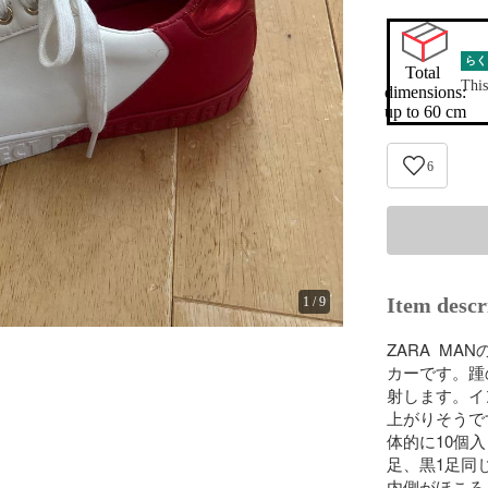
らく
Total 
This
dimensions:

up to 60 cm
6
Item descr
1
/
9
ZARA  
カーです。踵
射します。イ
上がりそうで
体的に10個
足、黒1足同
内側がほころ