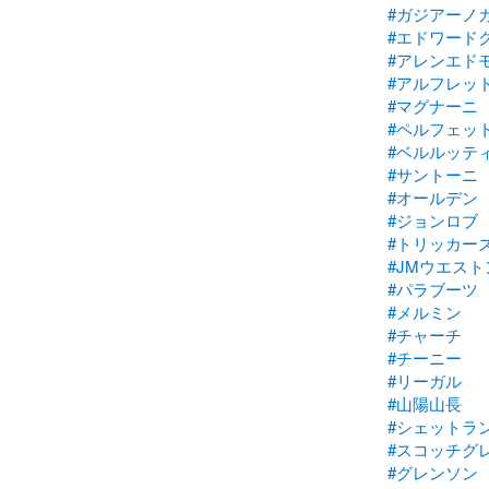
#ガジアーノ
#エドワード
#アレンエド
#アルフレッ
#マグナーニ
#ペルフェッ
#ベルルッテ
#サントーニ
#オールデン
#ジョンロブ
#トリッカー
#JMウエスト
#パラブーツ
#メルミン
#チャーチ
#チーニー
#リーガル
#山陽山長
#シェットラ
#スコッチグ
#グレンソン