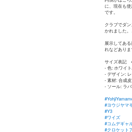
に、現在も使
です。

クラブでダン
かれました。
展示してある
れなどあります
サイズ表記　41
- 色: ホワイト
- デザイン: 
- 素材: 合成皮
- ソール: ラ
#YohjiYamam
#ヨウジヤマ
#Y3
#ワイズ
#コムデギャ
#クロケット