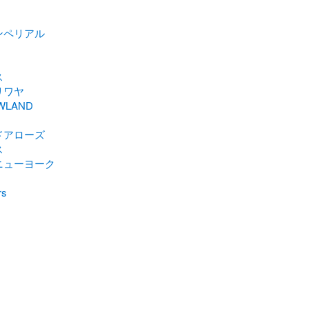
ンペリアル
ス
リワヤ
WLAND
ドアローズ
ス
ニューヨーク
rs
B