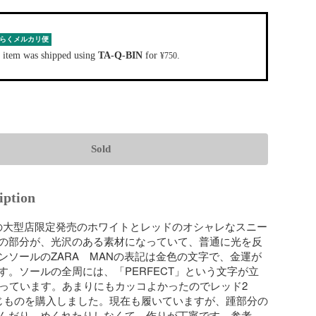
らくメルカリ便
 item was shipped using
TA-Q-BIN
for
.
¥750
Sold
iption
MANの大型店限定発売のホワイトとレッドのオシャレなスニー
の部分が、光沢のある素材になっていて、普通に光を反
ンソールのZARA　MANの表記は金色の文字で、金運が
す。ソールの全周には、「PERFECT」という文字が立
入っています。あまりにもカッコよかったのでレッド2
じものを購入しました。現在も履いていますが、踵部分の
んだり、めくれたりしなくて、作りが丁寧です。参考