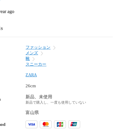
year ago
ls
ファッション
メンズ
靴
スニーカー
ZARA
26cm
新品、未使用
n
新品で購入し、一度も使用していない
富山県
hod