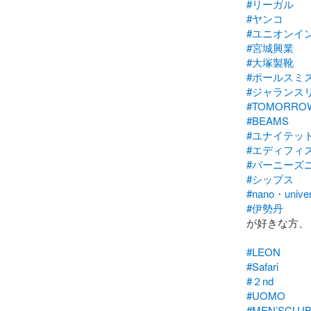
#リーガル
#ヤンコ
#ユニオンイ
#宮城興業
#大塚製靴
#ポールスミ
#ジャランス
#TOMORRO
#BEAMS
#ユナイテッ
#エディフィ
#バーニーズ
#シップス
#nano・unive
#伊勢丹
が好きな方、

#LEON
#Safari
#２nd
#UOMO
#MEN’SCLU