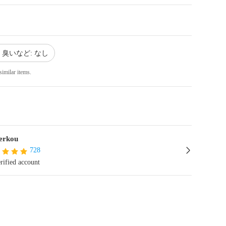
臭いなど: なし
similar items.
erkou
728
rified account