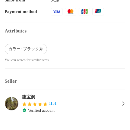
Payment method
Attributes
カラー: ブラック系
You can search for similar items.
Seller
龍宝洞
1151
Verified account