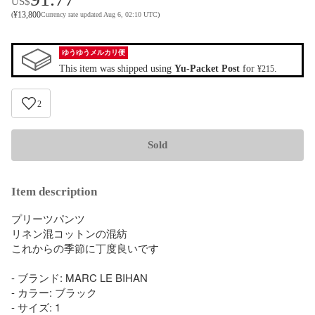
US$
¥
13,800
(
Currency rate updated Aug 6, 02:10 UTC
)
ゆうゆうメルカリ便
This item was shipped using
Yu-Packet Post
for
.
¥215
2
Sold
Item description
プリーツパンツ

リネン混コットンの混紡

これからの季節に丁度良いです

- ブランド: MARC LE BIHAN

- カラー: ブラック

- サイズ: 1
