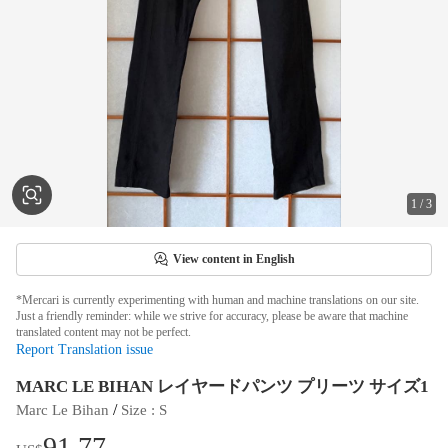
1
/
3
View content in English
*Mercari is currently experimenting with human and machine translations on our site.
Just a friendly reminder: while we strive for accuracy, please be aware that machine
translated content may not be perfect.
Report Translation issue
MARC LE BIHAN レイヤードパンツ プリーツ サイズ1
 / 
Marc Le Bihan
Size
 : 
S
91.77