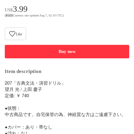
3.99
US$
¥
600
(
Currency rate updated Aug 7, 02:10 UTC
)
Like
Buy now
Item description
207「古典文法・演習ドリル」

望月 光 / 上田 慶子

定価: ￥ 740

●状態：

中古商品です。自宅保管の為、神経質な方はご遠慮下さい。

●カバー：あり・帯なし

●汚れ：なし
