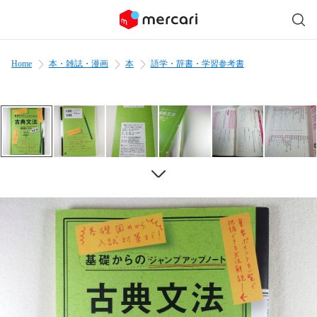
Home
本・雑誌・漫画
本
語学・辞書・学習参考書