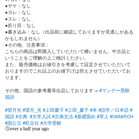
●ヤケ：なし

●ヨレ：なし

●スレ：なし

●折り目：なし

●書き込み：なし（出品前に確認しておりますが見逃しがある
かもしれません）

●その他、注意事項：

こちらの商品は即購入していただいて構いません。中古品と
いうことをご理解の上ご検討ください。

また、販売価格はお値引きを考慮して設定させていただいて
おりますのでこれ以上のお値下げは控えさせていただいてお
ります。

その他、国語の参考書等出品しております→ 
#マンデー受験
国語
#望月光
#望月_光
#上田慶子
#上田_慶子
#本
#語学／日本語
#
国語
#古典
#大学入試
#古典文法
#基礎固め
#早上
#GMARCH
#国公立
#旺文社
#大学受験
over a half year ago