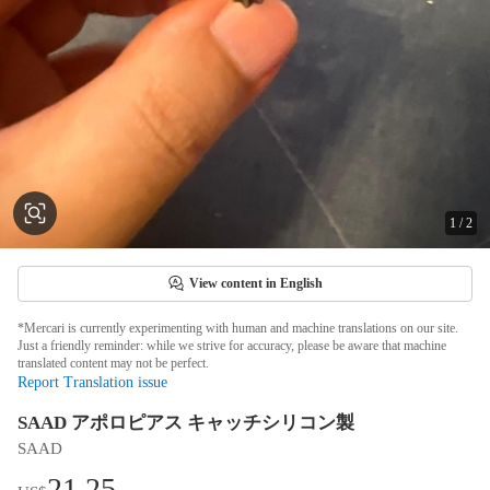
1
/
2
View content in English
*Mercari is currently experimenting with human and machine translations on our site.
Just a friendly reminder: while we strive for accuracy, please be aware that machine
translated content may not be perfect.
Report Translation issue
SAAD アポロピアス キャッチシリコン製
SAAD
21.25