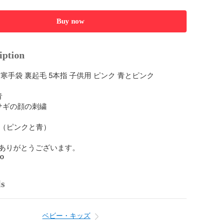
Buy now
iption
寒手袋 裏起毛 5本指 子供用 ピンク 青とピンク



サギの顔の刺繍

ト（ピンクと青）

ありがとうございます。
go
ls
ベビー・キッズ