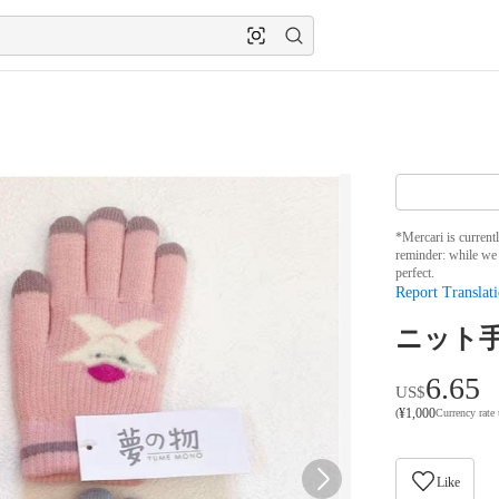
*Mercari is current
reminder: while we 
perfect.
Report Translati
ニット手
6.65
US$
¥
1,000
(
Currency rate
Like