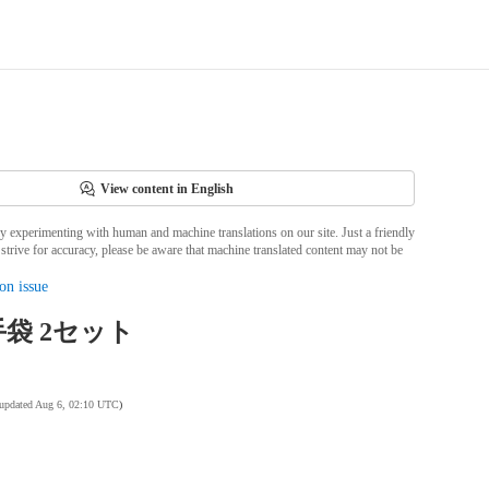
View content in English
ly experimenting with human and machine translations on our site. Just a friendly
strive for accuracy, please be aware that machine translated content may not be
on issue
袋 2セット
 updated Aug 6, 02:10 UTC
)