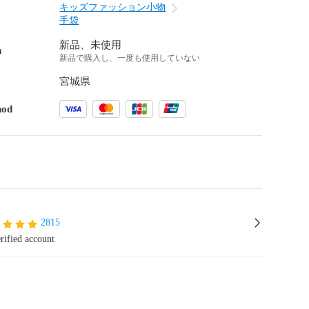
キッズファッション小物
手袋
新品、未使用
n
新品で購入し、一度も使用していない
宮城県
hod
2815
rified account