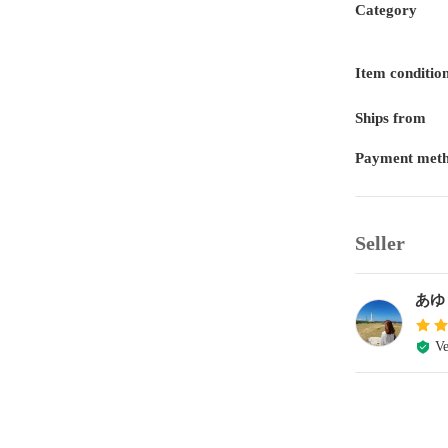
Category
Item conditio
Ships from
Payment met
Seller
あゆ
Ve