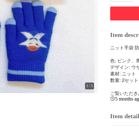
Item descr
ニット手袋 防
色: ピンク、青
デザイン: ウ
素材: ニット

数量: 2セッ
1
/
5
ご覧いただき
5 months a
Item detai