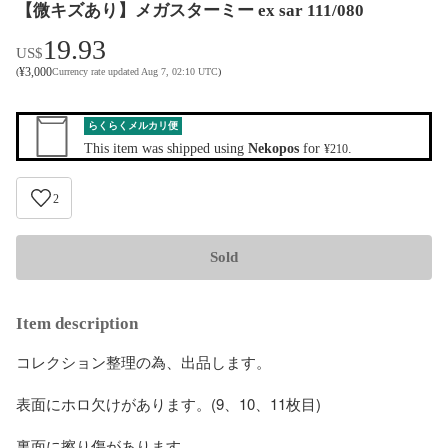
【微キズあり】メガスターミー ex sar 111/080
19.93
US$
¥
3,000
(
Currency rate updated Aug 7, 02:10 UTC
)
らくらくメルカリ便
This item was shipped using
Nekopos
for
.
¥210
2
Sold
Item description
コレクション整理の為、出品します。

表面にホロ欠けがあります。(9、10、11枚目)

裏面に擦り傷があります。
