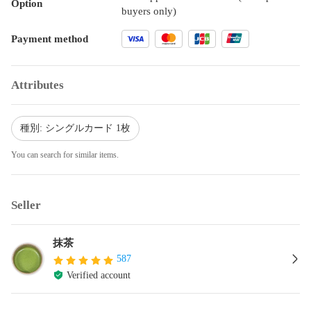
Option
buyers only)
Payment method
Attributes
種別: シングルカード 1枚
You can search for similar items.
Seller
抹茶
587
Verified account