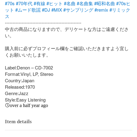
#70s
#70年代
#有線
#ヒット
#名曲
#名曲集
#昭和名曲
#70sヒ
ット
#ムード歌謡
#DJ
#MIX
#サンプリング
#remix
#リミック
ス
--------------------------------------------------

中古の商品になりますので、デリケートな方はご遠慮くださ
い。

購入前に必ずプロフィール欄をご確認いただきますよう宜し
くお願いいたします。

Label:Denon – CD-7002

Format:Vinyl, LP, Stereo

Country:Japan

Released:1970

Genre:Jazz

Style:Easy Listening
over a half year ago
Item details