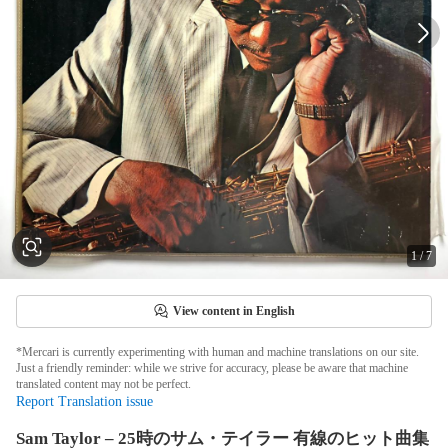
1
/
7
View content in English
*Mercari is currently experimenting with human and machine translations on our site.
Just a friendly reminder: while we strive for accuracy, please be aware that machine
translated content may not be perfect.
Report Translation issue
Sam Taylor – 25時のサム・テイラー 有線のヒット曲集