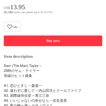
13.95
US$
¥
2,100
(
Currency rate updated Aug 8, 02:10 UTC
)
Like
Buy now
Item description
Sam (The Man) Taylor – 

25時のサム・テイラー 

有線のヒット曲集

A1. 恋ひとすじ – 森進一

A2. 逢わずに愛して – 内山田洋とクールファイブ

A3. 国際線待合室 – 青江三奈

A4. いいじゃないの幸せなら – 佐良直美

A5. 夜の柳ヶ瀬 – カサノヴァ７
