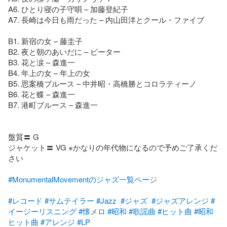
A6. ひとり寝の子守唄 – 加藤登紀子

A7. 長崎は今日も雨だった – 内山田洋とクール・ファイブ

B1. 新宿の女 – 藤圭子

B2. 夜と朝のあいだに – ピーター

B3. 花と涙 – 森進一

B4. 年上の女 – 年上の女

B5. 思案橋ブルース – 中井昭・高橋勝とコロラティーノ

B6. 花と蝶 – 森進一

B7. 港町ブルース – 森進一

盤質〓 G

ジャケット〓 VG ※かなりの年代物になるので予めご了承くだ
さい

#MonumentalMovementのジャズ一覧ページ
#レコード
#サムテイラー
#Jazz
#ジャズ
#ジャズアレンジ
#
イージーリスニング
#懐メロ
#昭和
#歌謡曲
#ヒット曲
#昭和
ヒット曲
#アレンジ
#LP