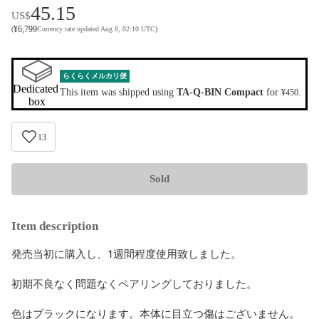
45.15
US$
¥
6,799
(
Currency rate updated Aug 8, 02:10 UTC
)
らくらくメルカリ便
Dedicated 
This item was shipped using
TA-Q-BIN Compact
for
.
¥450
box
13
Sold
Item description
発売当初に購入し、1週間程度使用致しました。

初期不良なく問題なくペアリングしておりました。

色はブラックになります。本体に目立つ傷はございません。
