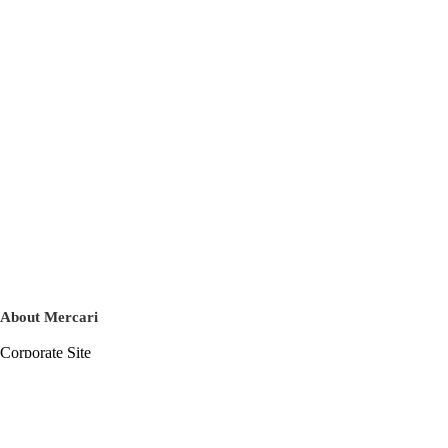
About Mercari
Corporate Site
Mercari Careers
Latest News
Official Blog
Press Kit
Mercari US