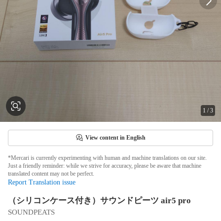
1
/
3
View content in English
*Mercari is currently experimenting with human and machine translations on our site.
Just a friendly reminder: while we strive for accuracy, please be aware that machine
translated content may not be perfect.
Report Translation issue
（シリコンケース付き）サウンドピーツ air5 pro
SOUNDPEATS