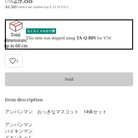
29.88
US$
¥
4,500
(
Currency rate updated Aug 8, 02:10 UTC
)
らくらくメルカリ便
Total 
This item was shipped using
TA-Q-BIN
for
.
¥750
dimensions:

up to 60 cm
5
Sold
Item description
アンパンマン　おっきなマスコット　14体セット

アンパンマン

バイキンマン

ドキンちゃん
