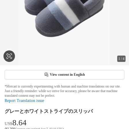
1
/
4
View content in English
*Mercari is currently experimenting with human and machine translations on our site.
Just a friendly reminder: while we strive for accuracy, please be aware that machine
translated content may not be perfect.
Report Translation issue
グレーとホワイトストライプのスリッパ
8.64
US$
¥
1,300
(
Currency rate updated Aug 7, 02:10 UTC
)