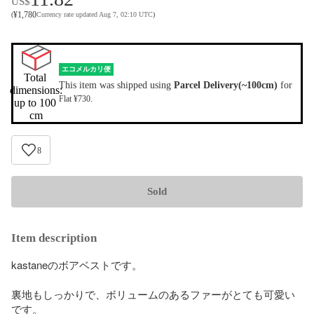
US$
¥
1,780
(
Currency rate updated Aug 7, 02:10 UTC
)
エコメルカリ便
Total 
This item was shipped using
Parcel Delivery(~100cm)
for
dimensions:

.
Flat ¥730
up to 100 
cm
8
Sold
Item description
kastaneのボアベストです。

裏地もしっかりで、ボリュームのあるファーがとても可愛い
です。
