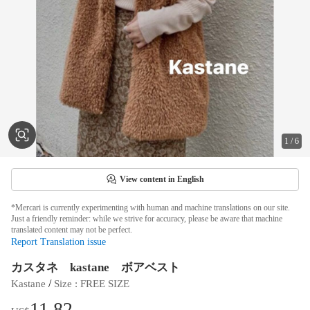
1
/
6
View content in English
*Mercari is currently experimenting with human and machine translations on our site.
Just a friendly reminder: while we strive for accuracy, please be aware that machine
translated content may not be perfect.
Report Translation issue
カスタネ kastane ボアベスト
 / 
Kastane
Size
 : 
FREE SIZE
11.82