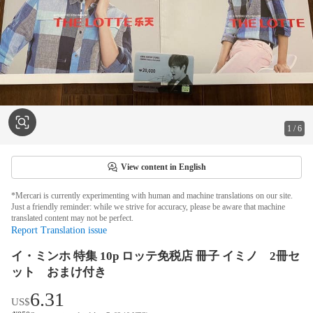
1
/
6
View content in English
*Mercari is currently experimenting with human and machine translations on our site.
Just a friendly reminder: while we strive for accuracy, please be aware that machine
translated content may not be perfect.
Report Translation issue
イ・ミンホ 特集 10p ロッテ免税店 冊子 イミノ 2冊セ
ット おまけ付き
6.31
US$