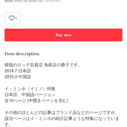
¥
950
(
Currency rate updated Aug 7, 02:10 UTC
)
5
Buy now
Item description
韓国のロッテ百貨店 免税店の冊子です。

2014.7 日本語

2015.3 中国語

イ・ミンホ（イミノ）特集

日本語、中国語バージョン

全10ページ (中開きページを含む)

その他のほとんどの記事はブランド品などのページですが、
該当ページはイ・ミンホの紹介記事ような特集になっていま
す。
