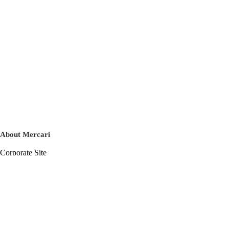
About Mercari
Corporate Site
Mercari Careers
Latest News
Official Blog
Press Kit
Mercari US
m department
Help