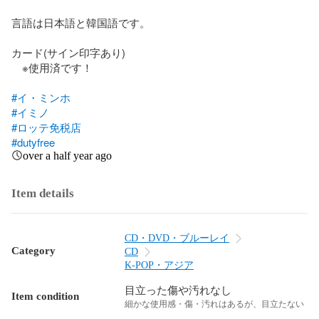
言語は日本語と韓国語です。

カード(サイン印字あり)

　※使用済です！

#イ・ミンホ
#イミノ
#ロッテ免税店
#dutyfree
over a half year ago
Item details
CD・DVD・ブルーレイ
Category
CD
K-POP・アジア
目立った傷や汚れなし
Item condition
細かな使用感・傷・汚れはあるが、目立たない