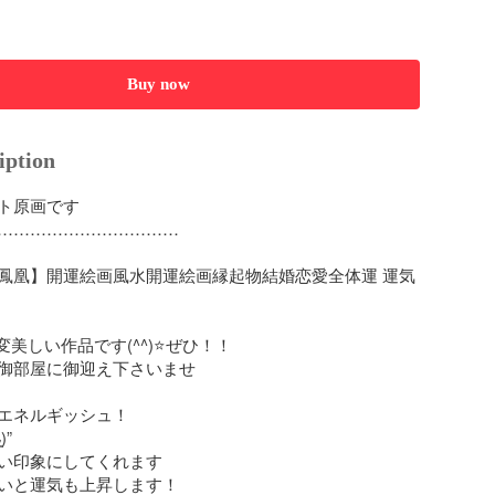
Buy now
iption
ト原画です

……………………………

鳳凰】開運絵画風水開運絵画縁起物結婚恋愛全体運 運気
美しい作品です(^^)⭐ぜひ！！

御部屋に御迎え下さいませ

エネルギッシュ！

”

い印象にしてくれます

いと運気も上昇します！
