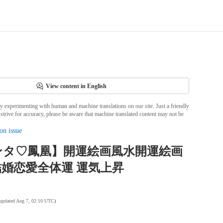
View content in English
ly experimenting with human and machine translations on our site. Just a friendly
strive for accuracy, please be aware that machine translated content may not be
on issue
ンタ♡鳳凰】開運絵画風水開運絵画
婚恋愛全体運 運気上昇
 updated Aug 7, 02:10 UTC
)