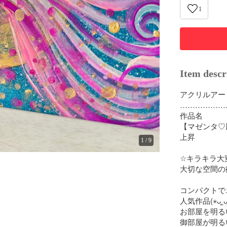
1
Item descr
アクリルアー
………………
作品名

【マゼンタ♡
上昇

1
/
9
☆キラキラ大変
大切な空間の
コンパクトで
人気作品(⋆ᴗ͈ˬᴗ͈)
お部屋を明る
御部屋が明る