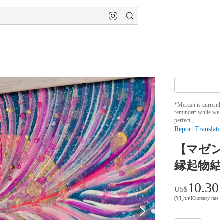
*Mercari is current
reminder: while we 
perfect.
Report Translati
【マゼ
縁起物結
10.30
US$
¥
1,550
(
Currency rate