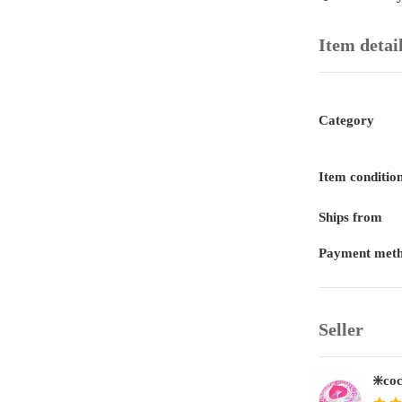
Item detai
Category
Item conditio
Ships from
Payment met
Seller
❇️c