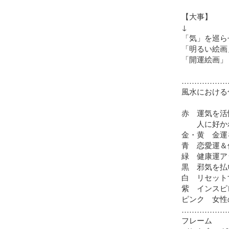
【大事】

↓

「気」を巡ら
「明るい絵画
「開運絵画」

………………
風水における
赤　運気を活
　　人に好か
金・黄　金運
青　恋愛運＆
緑　健康運アッ
黒　邪気を払い
白　リセット
紫　インスピ
ピンク　女性
………………
フレーム
