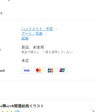
ls
ハンドメイド・手芸
アート・写真
絵画
新品、未使用
n
新品で購入し、一度も使用していない
未定
hod
oco輝art❇️開運絵画イラスト
696