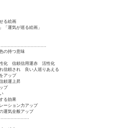
せる絵画

」「運気が巡る絵画」

……………………………

色の持つ意味

性化　信頼信用運赤　活性化

れ信頼され　良い人巡りあえる

をアップ

信頼運上昇

プ



する効果

レーション力アップ

の運気全般アップ

…………………
