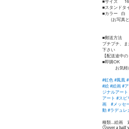
■サイズ  　16.0
■スタンドタイ
■カラー   白　
　　(お写真と
■郵送方法

プチプチ、ま
下さい

【配送途中の
■即購OK

　　　お気軽
#虹色
#鳳凰
#絵
#絵画
#
ジナルアート
アート
#スピ
画
#メッセ
動
#ラデュレ
種類...絵画　素
over a half 