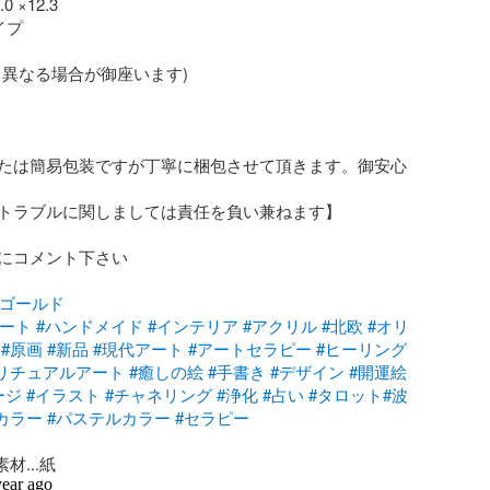
 ×12.3

プ



異なる場合が御座います)　

たは簡易包装ですが丁寧に梱包させて頂きます。御安心
トラブルに関しましては責任を負い兼ねます】

にコメント下さい

#ゴールド
アート
#ハンドメイド
#インテリア
#アクリル
#北欧
#オリ
#原画
#新品
#現代アート
#アートセラピー
#ヒーリング
リチュアルアート
#癒しの絵
#手書き
#デザイン
#開運絵
ージ
#イラスト
#チャネリング
#浄化
#占い
#タロット
#波
カラー
#パステルカラー
#セラピー
材...紙
year ago